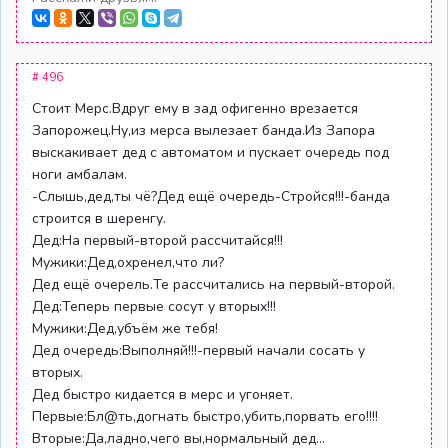
# 496
Стоит Мерс.Вдруг ему в зад офигенно врезается
Запорожец.Ну,из мерса вылезает банда.Из Запора
выскакивает дед с автоматом и пускает очередь под
ноги амбалам.
-Слышь,дед,ты чё?Дед ещё очередь-Стройся!!!-банда
строится в шеренгу.
Дед:На первый-второй рассчитайся!!!
Мужики:Дед,охренел,что ли?
Дед ещё очерель.Те рассчитались на первый-второй.
Дед:Теперь первые сосут у вторых!!!
Мужики:Дед,убъём же тебя!
Дед очередь:Выполняй!!!-первый начали сосать у
вторых.
Дед быстро кидается в мерс и угоняет.
Первые:Бл@ть,догнать быстро,убить,порвать его!!!!
Вторые:Да,ладно,чего вы,нормальный дед...