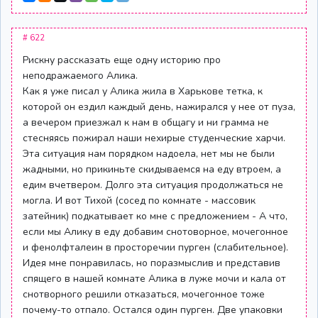
# 622
Рискну рассказать еще одну историю про
неподражаемого Алика.
Как я уже писал у Алика жила в Харькове тетка, к
которой он ездил каждый день, нажирался у нее от пуза,
а вечером приезжал к нам в общагу и ни грамма не
стесняясь пожирал наши нехирые студенческие харчи.
Эта ситуация нам порядком надоела, нет мы не были
жадными, но прикиньте скидываемся на еду втроем, а
едим вчетвером. Долго эта ситуация продолжаться не
могла. И вот Тихой (сосед по комнате - массовик
затейник) подкатывает ко мне с предложением - А что,
если мы Алику в еду добавим снотоворное, мочегонное
и фенолфталеин в просторечии пурген (слабительное).
Идея мне понравилась, но поразмыслив и представив
спящего в нашей комнате Алика в луже мочи и кала от
снотворного решили отказаться, мочегонное тоже
почему-то отпало. Остался один пурген. Две упаковки