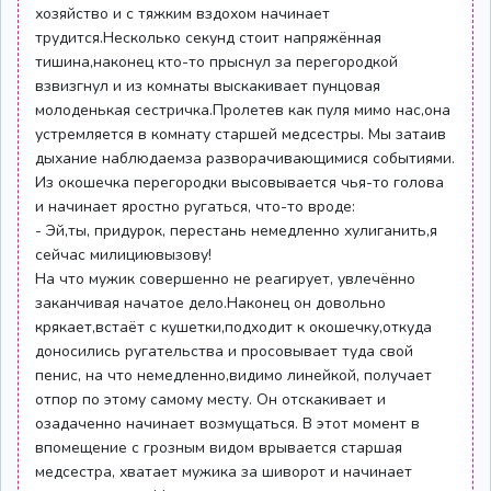
хозяйство и с тяжким вздохом начинает
трудится.Несколько секунд стоит напряжённая
тишина,наконец кто-то прыснул за перегородкой
взвизгнул и из комнаты выскакивает пунцовая
молоденькая сестричка.Пролетев как пуля мимо нас,она
устремляется в комнату старшей медсестры. Мы затаив
дыхание наблюдаемза разворачивающимися событиями.
Из окошечка перегородки высовывается чья-то голова
и начинает яростно ругаться, что-то вроде:
- Эй,ты, придурок, перестань немедленно хулиганить,я
сейчас милициювызову!
На что мужик совершенно не реагирует, увлечённо
заканчивая начатое дело.Наконец он довольно
крякает,встаёт с кушетки,подходит к окошечку,откуда
доносились ругательства и просовывает туда свой
пенис, на что немедленно,видимо линейкой, получает
отпор по этому самому месту. Он отскакивает и
озадаченно начинает возмущаться. В этот момент в
впомещение с грозным видом врывается старшая
медсестра, хватает мужика за шиворот и начинает