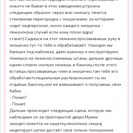
она,кто не бывал в этих заведениях,устроена
следующим образом: через всю комнату тянется
стеклянная перегородка с окошечками, за которыми
сидит медперсонал, около каждого окошечка -
лежачок(на случай если кому плохо вдруг
станет).Садишся на этот лежачок,просовываешь руку в
окошечко,тут-то тебя и обрабатывают. Находим мы
банкуиз под майонеза, даём мужичку и инструктируем:
ложишся на лежачок,снимаешь штаны, дальше дрочишь,
одним словом сколько можешь в баночку,после этого
встаёшь,просовываешь член в окошечко,там тебе его
обработаютспециальным раствором,моют,ты им
отдаёшь баночку,они её взвешивают и получаешь свои
бабки.
- Понял?
- Понял!
Дальше происходит следующая сцена, которую мы
наблюдаем из-за приоткрытой двери.Мужик
заходит,ложится на кушетку,несколько секунд
медитирует,затем достаёт своё сильно поношенное