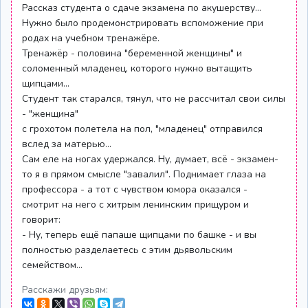
Рассказ студента о сдаче экзамена по акушерству...
Нужно было продемонстрировать вспоможение при
родах на учебном тренажёре.
Тренажёр - половина "беременной женщины" и
соломенный младенец, которого нужно вытащить
щипцами...
Студент так старался, тянул, что не рассчитал свои силы
- "женщина"
с грохотом полетела на пол, "младенец" отправился
вслед за матерью...
Сам еле на ногах удержался. Ну, думает, всё - экзамен-
то я в прямом смысле "завалил". Поднимает глаза на
профессора - а тот с чувством юмора оказался -
смотрит на него с хитрым ленинским прищуром и
говорит:
- Ну, теперь ещё папаше щипцами по башке - и вы
полностью разделаетесь с этим дьявольским
семейством...
Расскажи друзьям: