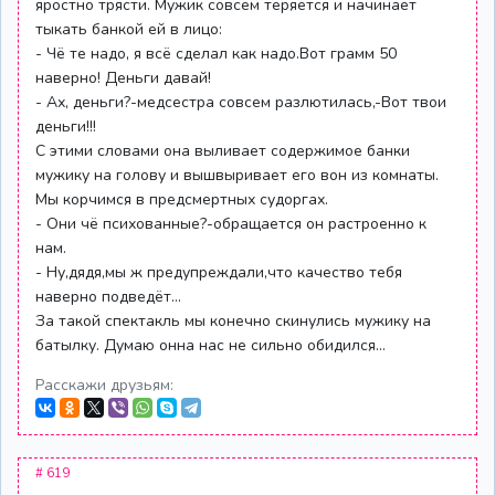
яростно трясти. Мужик совсем теряется и начинает
тыкать банкой ей в лицо:
- Чё те надо, я всё сделал как надо.Вот грамм 50
наверно! Деньги давай!
- Ах, деньги?-медсестра совсем разлютилась,-Вот твои
деньги!!!
С этими словами она выливает содержимое банки
мужику на голову и вышвыривает его вон из комнаты.
Мы корчимся в предсмертных судоргах.
- Они чё психованные?-обращается он растроенно к
нам.
- Ну,дядя,мы ж предупреждали,что качество тебя
наверно подведёт...
За такой спектакль мы конечно скинулись мужику на
батылку. Думаю онна нас не сильно обидился...
Расскажи друзьям:
# 619