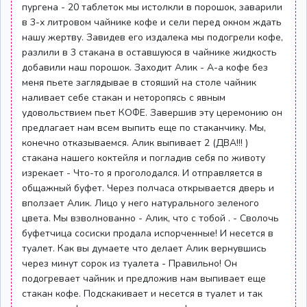
пургена - 20 таблеток мы истолкли в порошок, заварили
в 3-х литровом чайнике кофе и сели перед окном ждать
нашу жертву. Завидев его издалека мы подогрели кофе,
разлили в 3 стакана в оставшуюся в чайнике жидкость
добавили наш порошок. Заходит Алик - А-а кофе без
меня пьете заглядывае в стояший на столе чайник
наливает себе стакан и неторопясь с явным
удовольствием пьет КОФЕ. Завершив эту церемонию он
предлагает нам всем выпить еще по стаканчику. Мы,
конечно отказываемся. Алик выпивает 2 (ДВА!!! )
стакана нашего коктейля и погладив себя по животу
изрекает - Что-то я проголодался. И отправляется в
общажный буфет. Через полчаса открывается дверь и
вползает Алик. Лицо у него натурального зеленого
цвета. Мы взволнованно - Алик, что с тобой . - Сволочь
буфетчица сосиски продала испорченные! И несется в
туалет. Как вы думаете что делает Алик вернувшись
через минут сорок из туалета - Правильно! Он
подогревает чайник и предложив нам выпивает еще
стакан кофе. Подскакивает и несется в туалет и так