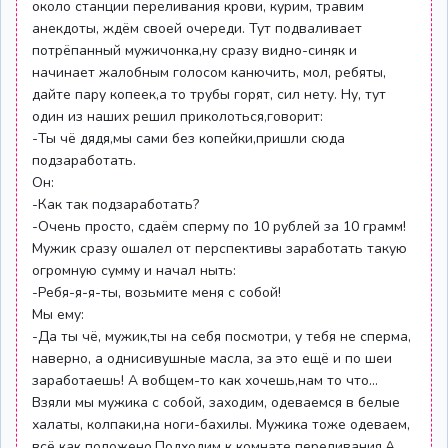
около станции переливания крови, курим, травим
анекдоты, ждём своей очереди. Тут подваливает
потрёпанный мужичонка,ну сразу видно-синяк и
начинает жалобным голосом канючить, мол, ребяты,
дайте пару копеек,а то трубы горят, сил нету. Ну, тут
один из наших решил приколоться,говорит:
-Ты чё дядя,мы сами без копейки,пришли сюда
подзаработать.
Он:
-Как так подзаработать?
-Очень просто, сдаём сперму по 10 рублей за 10 грамм!
Мужик сразу ошалел от перспективы заработать такую
огромную сумму и начал ныть:
-Ребя-я-я-ты, возьмите меня с собой!
Мы ему:
-Да ты чё, мужик,ты на себя посмотри, у тебя не сперма,
наверно, а однисивушные масла, за это ещё и по шеи
заработаешь! А вобщем-то как хочешь,нам то что...
Взяли мы мужика с собой, заходим, одеваемся в белые
халаты, колпаки,на ноги-бахилы. Мужика тоже одеваем,
всё как положено.Подходим к комнате переливания.А