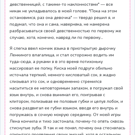
девственницей, с такими-то наклонностями" — все
никак не укладывалось в моей голове. "Пока на этом
остановимся, раз она девочка" — твердо решил я, и
подумал, что она и сама, наверняка, не намерена
разбрасываться своей девственностью по первому же
случаю, хотя, конечно, навряд ли по первому...
Я слегка ввел кончик языка в приоткрытую дырочку
Ленкиного влагалища, и стал осторожно водить им
туда-сюда, а руками я в это время потихоньку
массировал ее попку. Киска моей подруги обильно
источала терпкий, немного кисловатый сок, я жадно
слизывал это сок, и одновременно стремился
насытиться ее неповторимым запахом, я погружал свой
язык внутрь, и снова вынимал его, поигрывая с
клитором, полизывая ее половые губки и целуя лобок, и
снова раздвигал ее губки языком, вводя его внутрь и
погружаясь в сочную мокрую серединку. От моей игры
Лена кончила и тихо застонала, почему-то опять сквозь
стиснутые зубы. Я так и не понял, почему она стеснялась
открытого проявления своих эмоций, хотя в остальном