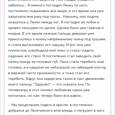
забилось... Я немного погладил Ленку по ноге,
постепенно поднимаясь все выше, в это время она уже
запускала мне руку под трусы... Наконец, моя ладонь
оказалось у Ленки между ног. Я погладил ее лобок и
провел пальцами по щелке. Щелка была уже горячая и
мокрая. В это время нежные пальцы девушки уже
прикоснулись к моему напряженному члену под трусами,
и стали вытаскивать его наружу. И вот она уже
полностью освободила мой член, и стала гладить
ладонью его ствол. Я постепенно стал заводить свой
палец между ее половых губ. Лена стала теребить мою
головку, а я нащупал ее небольшой, но набухший клитор
в верхней части промежности, и тоже стал его
теребить. Вдруг она задергала тазом в такт движениям
моего пальца. "Здорово" — это сказала она. По
телевизору в этот момент любовная сцена уже
кончилась, но нам теперь было все равно...
... Мы продолжали сидеть в кресле, я постепенно
добрался до Леночкиного влагалища, и погрузил в него