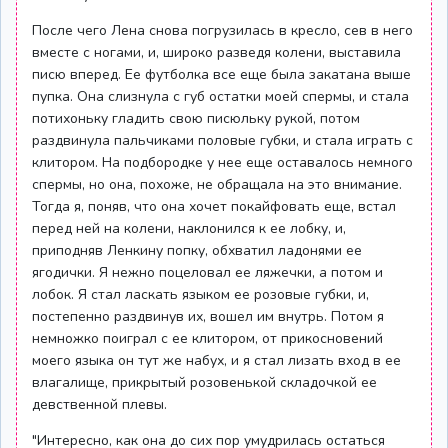
После чего Лена снова погрузилась в кресло, сев в него
вместе с ногами, и, широко разведя колени, выставила
писю вперед. Ее футболка все еще была закатана выше
пупка. Она слизнула с губ остатки моей спермы, и стала
потихоньку гладить свою писюльку рукой, потом
раздвинула пальчиками половые губки, и стала играть с
клитором. На подбородке у нее еще оставалось немного
спермы, но она, похоже, не обращала на это внимание.
Тогда я, поняв, что она хочет покайфовать еще, встал
перед ней на колени, наклонился к ее лобку, и,
приподняв Ленкину попку, обхватил ладонями ее
ягодички. Я нежно поцеловал ее ляжечки, а потом и
лобок. Я стал ласкать языком ее розовые губки, и,
постепенно раздвинув их, вошел им внутрь. Потом я
немножко поиграл с ее клитором, от прикосновений
моего языка он тут же набух, и я стал лизать вход в ее
влагалище, прикрытый розовенькой складочкой ее
девственной плевы.
"Интересно, как она до сих пор умудрилась остаться