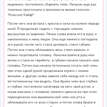
медленно, постепенно сбавлять темп. Ленусик еще раз
тихонько простонала и произнесла вялым голосом...
"Классно! Кайф!"
После чего она встала с кресла и села на колени передо
мной. Я продолжал сидеть с торчащим членом,
высунутым из ширинки. Ленка снова взяла его в руку, и
наклонилась к нему лицом. Она еще немного погладила
его рукой, после чего стала целовать ствол губами.
Потом она стала облизывать весь ствол языком, и
нежно поцеловала головку. Леночка взяла в руку мои
яички и стала их теребить, а губами начала ласкать мою
головку. Потом она начала потихоньку сосать мой член,
при этом одной рукой продолжала играть с моими
яичками, а другую снова завела себе между ног и стала
ей потихонечку там водить. Она брала член все глубже
и глубже, постепенно натягивая на него свой ротик, и
играя язычком с головкой, немного щекоча ее при этом,
периодически она вынимала мой член изо рта и
облизывала его со всех сторон, а потом снова брала в