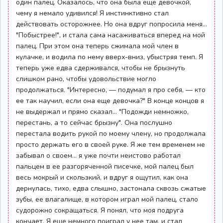
один палец. Оказалось, что она была еще девочкой,
чему я немало удивился! Я инстинктивно стал
действовать осторожнее. Но она вдруг попросила меня...
"Побыстрее!", и стала сама насаживаться вперед на мой
палец. При этом она теперь сжимала мой член в
кулачке, и водила по нему вверх-вниз, убыстряя темп. Я
теперь уже едва сдерживался, чтобы не брызнуть
слишком рано, чтобы удовольствие могло
продолжаться. "Интересно, — подумал я про себя, — кто
ее так научил, если она еще девочка?" В конце концов я
не выдержал и прямо сказал... "Подожди немножко,
перестань, а то сейчас брызну". Она послушно
перестала водить рукой по моему члену, но продолжала
просто держать его в своей руке. Я же тем временем не
забывал о своем... я уже почти неистово работал
пальцем в ее разгоряченной писечке, мой палец был
весь мокрый и скользкий, и вдруг я ощутил, как она
дернулась, тихо, едва слышно, застонала сквозь сжатые
зубы, ее влагалище, в котором играл мой палец, стало
судорожно сокращаться. Я понял, что моя подруга
кончает. Я еще немного поиграл у нее там, и стал