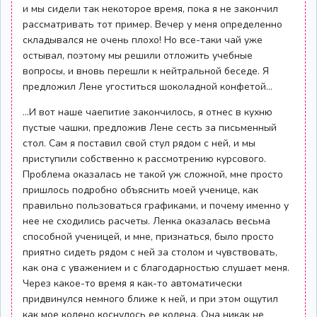
и мы сидели так некоторое время, пока я не закончил
рассматривать тот пример. Вечер у меня определенно
складывался не очень плохо! Но все-таки чай уже
остывал, поэтому мы решили отложить учебные
вопросы, и вновь перешли к нейтральной беседе. Я
предложил Лене угоститься шоколадной конфетой...
...И вот наше чаепитие закончилось, я отнес в кухню
пустые чашки, предложив Лене сесть за письменный
стол. Сам я поставил свой стул рядом с ней, и мы
приступили собственно к рассмотрению курсового.
Проблема оказалась не такой уж сложной, мне просто
пришлось подробно объяснить моей ученице, как
правильно пользоваться графиками, и почему именно у
нее не сходились расчеты. Ленка оказалась весьма
способной ученицей, и мне, признаться, было просто
приятно сидеть рядом с ней за столом и чувствовать,
как она с уважением и с благодарностью слушает меня.
Через какое-то время я как-то автоматически
придвинулся немного ближе к ней, и при этом ощутил
как мое колено коснулось ее колена. Она никак не