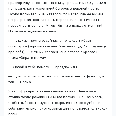
враскорячку, опершись на спику кресла, и между ними я
мог разглядеть маленький бугорок в верхней части.
Особо волнительным казалось то место, где ее ничем
неприкрытая промежность переходила во внутреннюю
поверхность ее ног... А торт был и вправду отменным!
Но он уже подошел к концу.
— Подожди немного, сейчас кино какое-нибудь
посмотрим (хорошо сказала, "какое-нибудь" - подумал я
про себя), — с этими словами она встала с кресла и
стала убирать посуду.
— Давай я тебе помогу, — предложил я.
— Ну если хочешь, можешь помочь отнести фужеры, а
так — я сама.
Я взял фужеры и пошел следом за ней. Ленка уже
стояла возле раковины и мыла посуду. Она нагнулась,
чтобы выбросить мусор в ведро, из-под ее футболки
соблазнительно приоткрылись две половинки голенькой
попки.