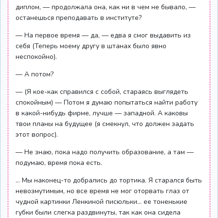
диплом, — продолжала она, как ни в чем не бывало, —
останешься преподавать в институте?
— На первое время — да, — едва я смог выдавить из
себя (Теперь моему другу в штанах было явно
неспокойно).
— А потом?
— (Я кое-как справился с собой, стараясь выглядеть
спокойным) — Потом я думаю попытаться найти работу
в какой-нибудь фирме, лучше — западной. А каковы
твои планы на будущее (я смекнул, что должен задать
этот вопрос).
— Не знаю, пока надо получить образование, а там —
подумаю, время пока есть.
... Мы наконец-то добрались до тортика. Я старался быть
невозмутимым, но все время не мог оторвать глаз от
чудной картинки Ленкиной писюльки... ее тоненькие
губки были слегка раздвинуты, так как она сидела