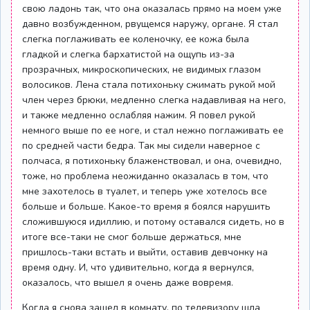
свою ладонь так, что она оказалась прямо на моем уже
давно возбужденном, рвущемся наружу, органе. Я стал
слегка поглаживать ее коленочку, ее кожа была
гладкой и слегка бархатистой на ощупь из-за
прозрачных, микроскопических, не видимых глазом
волосиков. Лена стала потихоньку сжимать рукой мой
член через брюки, медленно слегка надавливая на него,
и также медленно ослабляя нажим. Я повел рукой
немного выше по ее ноге, и стал нежно поглаживать ее
по средней части бедра. Так мы сидели наверное с
полчаса, я потихоньку блаженствовал, и она, очевидно,
тоже, но проблема неожиданно оказалась в том, что
мне захотелось в туалет, и теперь уже хотелось все
больше и больше. Какое-то время я боялся нарушить
сложившуюся идиллию, и потому оставался сидеть, но в
итоге все-таки не смог больше держаться, мне
пришлось-таки встать и выйти, оставив девчонку на
время одну. И, что удивительно, когда я вернулся,
оказалось, что вышел я очень даже вовремя.
Когда я снова зашел в комнату, по телевизору шла