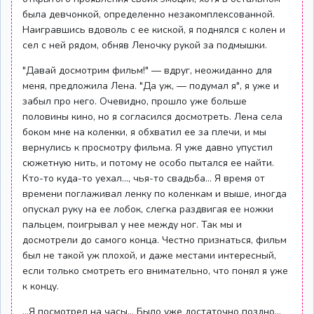
была девчонкой, определенно незакомплексованной.
Наигравшись вдоволь с ее киской, я поднялся с колен и
сел с ней рядом, обняв Леночку рукой за подмышки.
"Давай досмотрим фильм!" — вдруг, неожиданно для
меня, предложила Лена. "Да уж, — подумал я", я уже и
забыл про него. Очевидно, прошло уже больше
половины кино, но я согласился досмотреть. Лена села
боком мне на коленки, я обхватил ее за плечи, и мы
вернулись к просмотру фильма. Я уже давно упустил
сюжетную нить, и потому не особо пытался ее найти.
Кто-то куда-то уехал..., чья-то свадьба... Я время от
времени поглаживал ленку по коленкам и выше, иногда
опускал руку на ее лобок, слегка раздвигая ее ножки
пальцем, поигрывал у нее между ног. Так мы и
досмотрели до самого конца. Честно признаться, фильм
был не такой уж плохой, и даже местами интересный,
если только смотреть его внимательно, что понял я уже
к концу.
...Я посмотрел на часы... Было уже достаточно поздно...