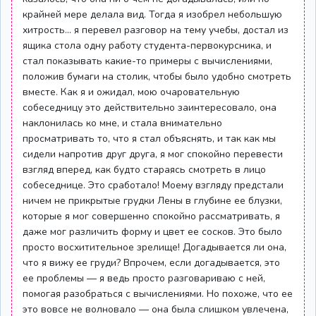
крайней мере делала вид. Тогда я изобрел небольшую
хитрость... я перевел разговор на тему учебы, достал из
ящика стола одну работу студента-первокурсника, и
стал показывать какие-то примеры с вычислениями,
положив бумаги на столик, чтобы было удобно смотреть
вместе. Как я и ожидал, мою очаровательную
собеседницу это действительно заинтересовало, она
наклонилась ко мне, и стала внимательно
просматривать то, что я стал объяснять, и так как мы
сидели напротив друг друга, я мог спокойно перевести
взгляд вперед, как будто стараясь смотреть в лицо
собеседнице. Это сработало! Моему взгляду предстали
ничем не прикрытые грудки Лены в глубине ее блузки,
которые я мог совершенно спокойно рассматривать, я
даже мог различить форму и цвет ее сосков. Это было
просто восхитительное зрелище! Догадывается ли она,
что я вижу ее груди? Впрочем, если догадывается, это
ее проблемы — я ведь просто разговариваю с ней,
помогая разобраться с вычислениями. Но похоже, что ее
это вовсе не волновало — она была слишком увлечена,