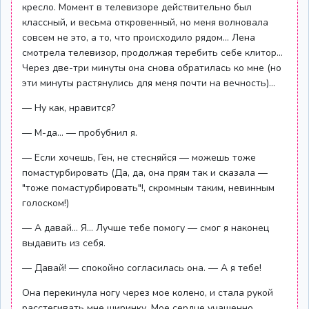
кресло. Момент в телевизоре действительно был
классный, и весьма откровенный, но меня волновала
совсем не это, а то, что происходило рядом... Лена
смотрела телевизор, продолжая теребить себе клитор...
Через две-три минуты она снова обратилась ко мне (но
эти минуты растянулись для меня почти на вечность)...
— Ну как, нравится?
— М-да... — пробубнил я.
— Если хочешь, Ген, не стесняйся — можешь тоже
помастурбировать (Да, да, она прям так и сказала —
"тоже помастурбировать"!, скромным таким, невинным
голоском!)
— А давай... Я... Лучше тебе помогу — смог я наконец
выдавить из себя.
— Давай! — спокойно согласилась она. — А я тебе!
Она перекинула ногу через мое колено, и стала рукой
расстегивать мне ширинку. Мое сердце учащенно