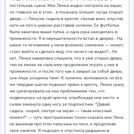
постельная сцена. Моя Ленка жадно смотрела на экран,
но главное не в этом... я поначалу опешил, когда открыл
дверь — Ленусик сидела в кресле, съехав вниз, опустив
ноги на пол и широко расставив коленки. Ее футболка
была закатана выше пупка, а одна рука находилась в
промежности. Я в нерешительности встал в дверях... На
какое-то мгновение у меня возникло сомнение — может,
стоит выйти и сделать вид, что ничего не видел?... Но
нет, Ленка наверняка слышала, что я уже открыл дверь,
тем не менее ее пальчики продолжали играть у нее в
промежности, и после того как я закрыл за собой дверь,
она лишь ускорила темп. Я, конечно, волновался, но все
же твердым шагом подошел прямо к креслу. Ленка сразу
же среагировала на мое приближение тем, что
подвинулась на край кресла, освобождая мне место, и
снова закинула одну ногу за подлокотник. "Давай,
садись, скорей, смотри на экран — такая классный
момент!" — чуть приглушенным тоном сказала мне Лена,
не вынимая при этом пальчика из писи, и продолжая
свое занятие. Я подошел и опустился рядышком в