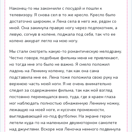
Наконец-то мы закончили с посудой и пошли к
телевизору. Я снова сел в то же кресло. Кресло было
достаточно широким, и Лена села в него же, рядом со
мной. Она закинула правую ногу через подлокотник, а
левую, согнув в колене, поджала под себя, так что ее
колено аккурат легло на мою ногу.
Мы стали смотреть какую-то романтическую мелодраму.
Честно говоря, подобные фильмы меня не привлекают,
но тогда мне это было не важно. Я смело положил
ладонь на Ленкину коленку, так как она сама
подставила мне ее. Лена тоже положила свою руку на
верхнюю часть моей ноги. Я не очень внимательно
следил за содержанием фильма, так как мой взгляд
постоянно перемещался вниз, туда, где я краем глаза
мог наблюдать полностью обнаженную Ленкину ножку,
лежащую на моей ноге, и кусочек промежности,
выглядывающей из-под футболки. На экране герои
летели куда-то на маленьком двухмоторном самолете
над джунглями. Вскоре моя Леночка немного подвинула