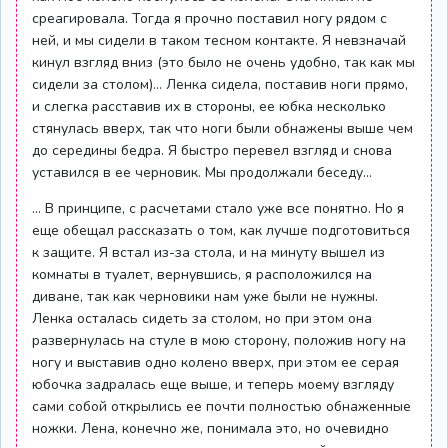
среагировала. Тогда я прочно поставил ногу рядом с
ней, и мы сидели в таком тесном контакте. Я невзначай
кинул взгляд вниз (это было не очень удобно, так как мы
сидели за столом)... Ленка сидела, поставив ноги прямо,
и слегка расставив их в стороны, ее юбка несколько
стянулась вверх, так что ноги были обнажены выше чем
до середины бедра. Я быстро перевел взгляд и снова
уставился в ее черновик. Мы продолжали беседу...
... В принципе, с расчетами стало уже все понятно. Но я
еще обещал рассказать о том, как лучше подготовиться
к защите. Я встал из-за стола, и на минуту вышел из
комнаты в туалет, вернувшись, я расположился на
диване, так как черновики нам уже были не нужны.
Ленка осталась сидеть за столом, но при этом она
развернулась на стуле в мою сторону, положив ногу на
ногу и выставив одно колено вверх, при этом ее серая
юбочка задралась еще выше, и теперь моему взгляду
сами собой открылись ее почти полностью обнаженные
ножки. Лена, конечно же, понимала это, но очевидно