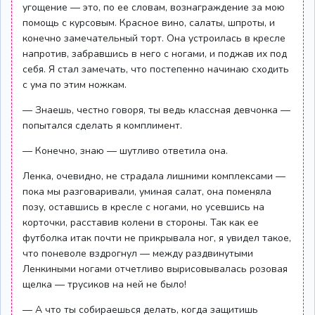
угощение — это, по ее словам, вознаграждение за мою
помощь с курсовым. Красное вино, салаты, шпроты, и
конечно замечательный торт. Она устроилась в кресле
напротив, забравшись в него с ногами, и поджав их под
себя. Я стал замечать, что постепенно начинаю сходить
с ума по этим ножкам.
— Знаешь, честно говоря, ты ведь классная девчонка —
попытался сделать я комплимент.
— Конечно, знаю — шутливо ответила она.
Ленка, очевидно, не страдала лишними комплексами —
пока мы разговаривали, уминая салат, она поменяла
позу, оставшись в кресле с ногами, но усевшись на
корточки, расставив колени в стороны. Так как ее
футболка итак почти не прикрывала ног, я увидел такое,
что поневоле вздрогнул — между раздвинутыми
Ленкиными ногами отчетливо вырисовывалась розовая
щелка — трусиков на ней не было!
— А что ты собираешься делать, когда защитишь