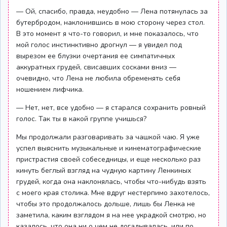
— Ой, спасибо, правда, неудобно — Лена потянулась за
бутербродом, наклонившись в мою сторону через стол.
В это момент я что-то говорил, и мне показалось, что
мой голос инстинктивно дрогнул — я увидел под
вырезом ее блузки очертания ее симпатичных
аккуратных грудей, свисавших сосками вниз —
очевидно, что Лена не любила обременять себя
ношением лифчика.
— Нет, нет, все удобно — я старался сохранить ровный
голос. Так ты в какой группе учишься?
Мы продолжали разговаривать за чашкой чаю. Я уже
успел выяснить музыкальные и кинематографические
пристрастия своей собеседницы, и еще несколько раз
кинуть беглый взгляд на чудную картину Ленкиных
грудей, когда она наклонялась, чтобы что-нибудь взять
с моего края столика. Мне вдруг нестерпимо захотелось,
чтобы это продолжалось дольше, лишь бы Ленка не
заметила, каким взглядом я на нее украдкой смотрю, но
казалось, что она ни о чем не догадывалась, или по