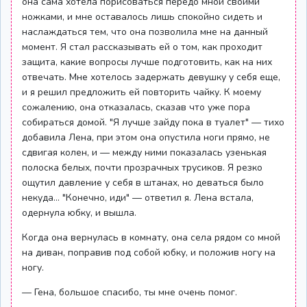
она сама хотела порисоваться передо мной своими
ножками, и мне оставалось лишь спокойно сидеть и
наслаждаться тем, что она позволила мне на данный
момент. Я стал рассказывать ей о том, как проходит
защита, какие вопросы лучше подготовить, как на них
отвечать. Мне хотелось задержать девушку у себя еще,
и я решил предложить ей повторить чайку. К моему
сожалению, она отказалась, сказав что уже пора
собираться домой. "Я лучше зайду пока в туалет" — тихо
добавила Лена, при этом она опустила ноги прямо, не
сдвигая колен, и — между ними показалась узенькая
полоска белых, почти прозрачных трусиков. Я резко
ощутил давление у себя в штанах, но деваться было
некуда... "Конечно, иди" — ответил я. Лена встала,
одернула юбку, и вышла.
Когда она вернулась в комнату, она села рядом со мной
на диван, поправив под собой юбку, и положив ногу на
ногу.
— Гена, большое спасибо, ты мне очень помог.