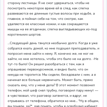
сторону лестницы. Я не смог удержаться, чтобы не
посмотреть некоторое время ей в след, как слегка
развеваются ее длинные густые волосы при ходьбе, а
главное, я поймал себя на том, что смотрю, как
удаляются ее классные ножки, и как сокращаются
мышцы на ее ягодичках, слегка выглядывающих из-под
коротеньких шортов.
...Следующий день тянулся необычно долго. Когда я уже
собрался ехать домой, ко мне подошел преподаватель, и
попросил меня зайти к нему. Я, конечно же, не мог не
зайти, но мне хотелось, чтобы это было не на долго. -Не
тут-то было! Он решил разобраться с тем, как я
опрашиваю первокурсников, и видно было, что он
никуда не торопится. Мы сидели, беседовали с ним, а я
начинал все больше нервничать. Может быть, прямо
сказать ему, что у меня дела? В этот момент позвонил
телефон, мой шеф снял трубку, поговорил пару минут —
я чувствовал, что разговор затянется, и вдруг, не
отрываясь от телефона, обратился ко мне... "Ну в общем,
вы поняли, да?", дав понять, чтобы я освободил кабинет.