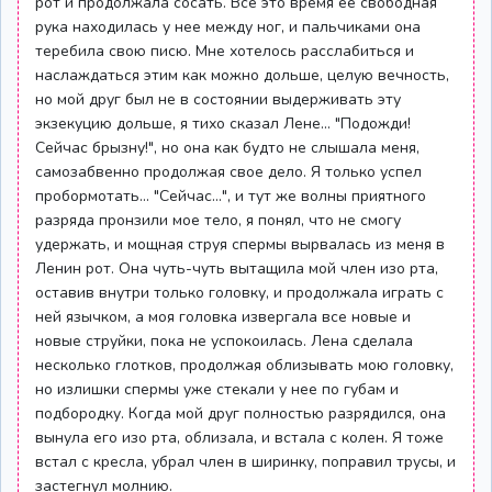
рот и продолжала сосать. Все это время ее свободная
рука находилась у нее между ног, и пальчиками она
теребила свою писю. Мне хотелось расслабиться и
наслаждаться этим как можно дольше, целую вечность,
но мой друг был не в состоянии выдерживать эту
экзекуцию дольше, я тихо сказал Лене... "Подожди!
Сейчас брызну!", но она как будто не слышала меня,
самозабвенно продолжая свое дело. Я только успел
пробормотать... "Сейчас...", и тут же волны приятного
разряда пронзили мое тело, я понял, что не смогу
удержать, и мощная струя спермы вырвалась из меня в
Ленин рот. Она чуть-чуть вытащила мой член изо рта,
оставив внутри только головку, и продолжала играть с
ней язычком, а моя головка извергала все новые и
новые струйки, пока не успокоилась. Лена сделала
несколько глотков, продолжая облизывать мою головку,
но излишки спермы уже стекали у нее по губам и
подбородку. Когда мой друг полностью разрядился, она
вынула его изо рта, облизала, и встала с колен. Я тоже
встал с кресла, убрал член в ширинку, поправил трусы, и
застегнул молнию.