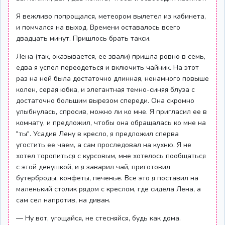
Я вежливо попрощался, метеором вылетел из кабинета,
и помчался на выход. Времени оставалось всего
двадцать минут. Пришлось брать такси.
Лена (так, оказывается, ее звали) пришла ровно в семь,
едва я успел переодеться и включить чайник. На этот
раз на ней была достаточно длинная, ненамного повыше
колен, серая юбка, и элегантная темно-синяя блуза с
достаточно большим вырезом спереди. Она скромно
улыбнулась, спросив, можно ли ко мне. Я пригласил ее в
комнату, и предложил, чтобы она обращалась ко мне на
"ты". Усадив Лену в кресло, я предложил сперва
угостить ее чаем, а сам проследовал на кухню. Я не
хотел торопиться с курсовым, мне хотелось пообщаться
с этой девушкой, и я заварил чай, приготовил
бутерброды, конфеты, печенье. Все это я поставил на
маленький столик рядом с креслом, где сидела Лена, а
сам сел напротив, на диван.
— Ну вот, угощайся, не стесняйся, будь как дома.