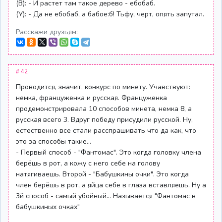
(В): - И растет там такое дерево - ебобаб.
(У): - Да не ебобаб, а бабое:б! Тьфу, черт, опять запутал.
Расскажи друзьям:
# 42
Проводится, значит, конкурс по минету. Учавствуют:
немка, француженка и русская. Француженка
продемонстрировала 10 способов минета, немка 8, а
русская всего 3. Вдруг победу присудили русской. Ну,
естественно все стали расспрашивать что да как, что
это за способы такие...
- Первый способ - "Фантомас". Это когда головку члена
берёшь в рот, а кожу с него себе на голову
натягиваешь. Второй - "Бабушкины очки". Это когда
член берёшь в рот, а яйца себе в глаза вставляешь. Ну а
3й способ - самый убойный... Называется "Фантомас в
бабушкиных очках"