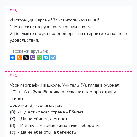
# 40
Инструкция к крему "Заменитель женщины":
1. Нанесите на руки крем тонким слоем.
2. Возьмите в руки половой орган и втирайте до полного
удовольствия.
Расскажи друзьям:
# 41
Урок географии в школе. Учитель (У), глядя в журнал:
- Так... А сейчас Вовочка расскажет нам про страну
Египет.
Вовочка (В) поднимается:
(В): - Ну, есть такая страна - Ебипет.
(У): - Да не Ебипет, а Египет!
(В): - И есть там такие животные - ебемоты.
(У): - Да не ебемоты, а бегемоты!