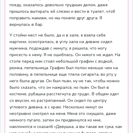
поеду, оказалось довольно трудным делом, даже
пришлось вытирать ей слезки и вести в туалет, чтоб
поправить макияж, но мы поняли друг друга. Я
вернулась в бар.
У стойки мест не было, да и в зале, я взяла себе
мартини, осмотрелась, в углу зала на диване сидел
мужчина, подождав с минуту, я решила, что могу
присесть к нему. Я не ошиблась. Он никого не ждал. На
столе перед ним стоял небольшой графин с водкой,
рюмка, пепельница. Графин был полон меньше чем на
половину, в пепельнице еще тлела сигарета, во рту у
него была другая. Он был пьян, ну не так, чтобы можно
было сказать, что он нажрался, но пьян. Он был в
костюме, рубашка расстегнута до груди.. В общем одет
со вкусом, но растрепанный. Он сидел по центру
углового дивана, я с краю. Несколько минут он
неотрывно смотрел на меня. Меня это смущало, даже
немного пугало, затем он придвинулся ко мне,
наклонился и сказал6 «Девушка, а вы такая же сука, как