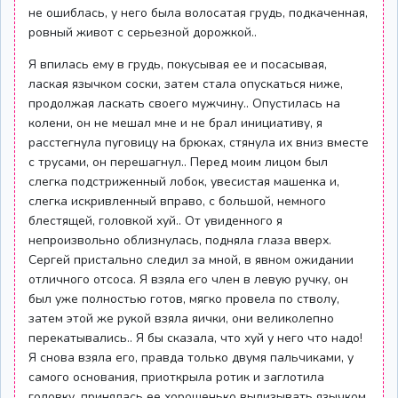
не ошиблась, у него была волосатая грудь, подкаченная,
ровный живот с серьезной дорожкой..
Я впилась ему в грудь, покусывая ее и посасывая,
лаская язычком соски, затем стала опускаться ниже,
продолжая ласкать своего мужчину.. Опустилась на
колени, он не мешал мне и не брал инициативу, я
расстегнула пуговицу на брюках, стянула их вниз вместе
с трусами, он перешагнул.. Перед моим лицом был
слегка подстриженный лобок, увесистая машенка и,
слегка искривленный вправо, с большой, немного
блестящей, головкой хуй.. От увиденного я
непроизвольно облизнулась, подняла глаза вверх.
Сергей пристально следил за мной, в явном ожидании
отличного отсоса. Я взяла его член в левую ручку, он
был уже полностью готов, мягко провела по стволу,
затем этой же рукой взяла яички, они великолепно
перекатывались.. Я бы сказала, что хуй у него что надо!
Я снова взяла его, правда только двумя пальчиками, у
самого основания, приоткрыла ротик и заглотила
головку, принялась ее хорошенько вылизывать язычком,