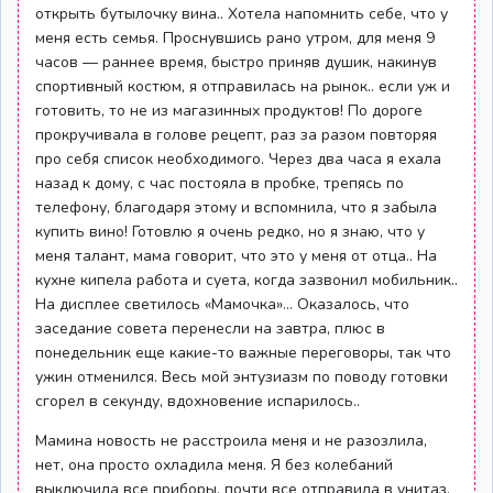
открыть бутылочку вина.. Хотела напомнить себе, что у
меня есть семья. Проснувшись рано утром, для меня 9
часов — раннее время, быстро приняв душик, накинув
спортивный костюм, я отправилась на рынок.. если уж и
готовить, то не из магазинных продуктов! По дороге
прокручивала в голове рецепт, раз за разом повторяя
про себя список необходимого. Через два часа я ехала
назад к дому, с час постояла в пробке, трепясь по
телефону, благодаря этому и вспомнила, что я забыла
купить вино! Готовлю я очень редко, но я знаю, что у
меня талант, мама говорит, что это у меня от отца.. На
кухне кипела работа и суета, когда зазвонил мобильник..
На дисплее светилось «Мамочка»… Оказалось, что
заседание совета перенесли на завтра, плюс в
понедельник еще какие-то важные переговоры, так что
ужин отменился. Весь мой энтузиазм по поводу готовки
сгорел в секунду, вдохновение испарилось..
Мамина новость не расстроила меня и не разозлила,
нет, она просто охладила меня. Я без колебаний
выключила все приборы, почти все отправила в унитаз,