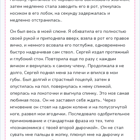
затем медленно стала заводить его в рот, уткнулась
носиком в его лобок, на секунду задержалась и
медленно отстранилась..
Он был весь в моей слюне. Я обхватила его полностью
своей рукой и приподняла вверх, взяла в рот его правое
яичко, и немного всовала его поглубже, одновременно
быстро надрачивая сам ствол.. Сергей издал протяжный
и глубокий стон. Повторила еще по разу с каждым
яичком и вернулась к самому члену.. Продолжала я не
долго, Сергей поднял меня за плечи и впился в мои
губы.. Был долгий и страстный поцелуй, затем я
опустилась на пол, повернулась к нему спинкой,
оперлась на локоточки и выгнула спинку.. Это моя самая
любимая поза.. Он не заставил себя ждать.. Через
мгновение он стоял на одном колене и на полусогнутой
ноге, развел мои ягодички.. Последовало одобрительное
причмокивание и стандартная фраза из тех, типо
«познакомимся с твоей второй дырочкой».. Он не стал
сувать мне пальцы в жопку, плюнул мне на дырочку и