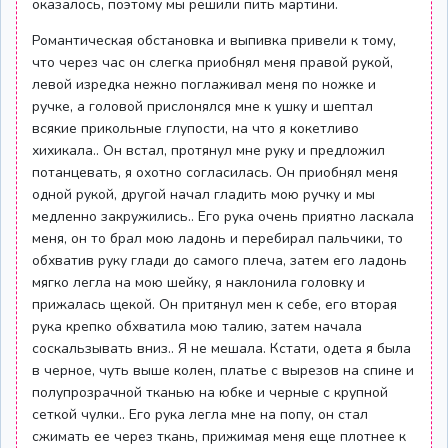
оказалось, поэтому мы решили пить мартини.
Романтическая обстановка и выпивка привели к тому,
что через час он слегка приобнял меня правой рукой,
левой изредка нежно поглаживал меня по ножке и
ручке, а головой прислонялся мне к ушку и шептал
всякие прикольные глупости, на что я кокетливо
хихикала.. Он встал, протянул мне руку и предложил
потанцевать, я охотно согласилась. Он приобнял меня
одной рукой, другой начал гладить мою ручку и мы
медленно закружились.. Его рука очень приятно ласкала
меня, он то брал мою ладонь и перебирал пальчики, то
обхватив руку глади до самого плеча, затем его ладонь
мягко легла на мою шейку, я наклонила головку и
прижалась щекой. Он притянул мен к себе, его вторая
рука крепко обхватила мою талию, затем начала
соскальзывать вниз.. Я не мешала. Кстати, одета я была
в черное, чуть выше колен, платье с вырезов на спине и
полупрозрачной тканью на юбке и черные с крупной
сеткой чулки.. Его рука легла мне на попу, он стал
сжимать ее через ткань, прижимая меня еще плотнее к