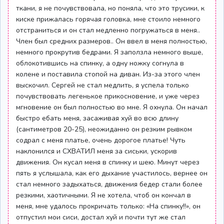
ткани, я не почувствовала, но поняла, что это трусики, к
киске прижалась горячая головка, мне стоило немного
отстраниться и он стал медленно погружаться в меня..
Член был средних размеров.. Он ввел в меня полностью,
немного прокрутив бедрами. Я заползла немного выше,
облокотившись на спинку, а одну ножку согнула в
колене и поставила стопой на диван. Из-за этого член
выскочил. Сергей не стал медлить, я успела только
почувствовать легенькое прикосновение, и уже через
мгновение он был полностью во мне. Я охнула. Он начал
быстро ебать меня, засаживая хуй во всю длину
(сантиметров 20-25), неожиданно он резким рывком
содрал с меня платье, очень дорогое платье! Чуть
наклонился и СХВАТИЛ меня за сиськи, ускорив
движения. Он кусал меня в спинку и шею. Минут через
пять я услышала, как его дыхание участилось, вернее он
стал немного задыхаться, движения бедер стали более
резкими, хаотичными. Я не хотела, чтоб он кончал в
меня, мне удалось прокричать только: «На спинку!!», он
отпустил мои сиси, достал хуй и почти тут же стал