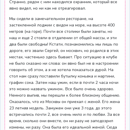
Странно, рядом с ним находился охранник, который все
явно видел, но ни как не отреагировал.
Мы сидели в замечательном ресторане, на
застекленной лоджии с видом на море, на высоте 400
метров (на горе). Почти все столики были заняты, но
наш и еще 2 стояли в отдалении от общей массы, и эти
два были свободны! Кстати, познакомились мы лишь по
дороге, его звали Сергей, он москвич, но родился в этих
местах, частенько здесь бывает. Про ситуацию в клубе
не было сказано ни слова: он явно был не в настроении
говорить об этом, а я не хотела показаться дурой. На
стол нам сразу поставили бутылку коньяка и мартини,
графин сока. Затем наш ужин, если в почти 2 часа ночи
это можно назвать ужином.. Все было очень здорово.
Немного выпив, мы перешли к более близкому общению.
Оказалось, что из Москвы он приехал с женой. Его жена
23 летняя модель. Замужем они уже 3 года, до этого
встречались почти 2, все очень мило и по любви. За все
время, сколько они вместе, он ни разу не заподозрил
измены, ни разу. Она была его идеальной женой. Сюда