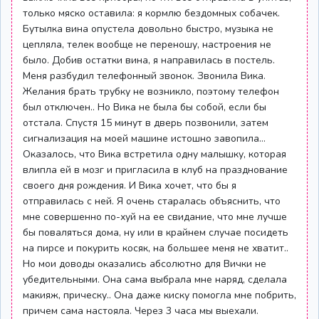
только мяско оставила: я кормлю бездомных собачек.
Бутылка вина опустела довольно быстро, музыка не
цепляла, телек вообще не переношу, настроения не
было. Добив остатки вина, я направилась в постель.
Меня разбудил телефонный звонок. Звонила Вика.
Желания брать трубку не возникло, поэтому телефон
был отключен.. Но Вика не была бы собой, если бы
отстала. Спустя 15 минут в дверь позвонили, затем
сигнализация на моей машине истошно завопила…
Оказалось, что Вика встретила одну малышку, которая
влипла ей в мозг и пригласила в клуб на празднование
своего дня рождения. И Вика хочет, что бы я
отправилась с ней. Я очень старалась объяснить, что
мне совершенно по-хуй на ее свидание, что мне лучше
бы поваляться дома, ну или в крайнем случае посидеть
на пирсе и покурить косяк, на большее меня не хватит..
Но мои доводы оказались абсолютно для Вички не
убедительными. Она сама выбрала мне наряд, сделала
макияж, прическу.. Она даже киску помогла мне побрить,
причем сама настояла. Через 3 часа мы выехали.