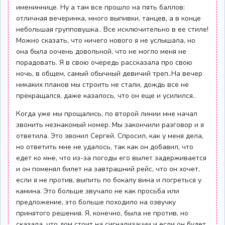
имениннице. Ну а там все прошло на пять баллов:
отличная вечеринка, много выпивки, танцев, а в конце
небольшая групповушка.. Все исключительно в ее стиле!
Можно сказать, что ничего нового я не услышала, но
она была оочень довольной, что не могло меня не
порадовать. Я в свою очередь рассказала про свою
ночь, в общем, самый обычный девичий треп..На вечер
никаких планов мы строить не стали, дождь все не
прекращался, даже казалось, что он еще и усилился..
Когда уже мы прощались, по второй линии мне начал
звонить незнакомый номер. Мы закончили разговор и я
ответила. Это звонил Сергей. Спросил, как у меня дела,
но ответить мне не удалось, так как он добавил, что
едет ко мне, что из-за погоды его вылет задерживается
и он поменял билет на завтрашний рейс, что он хочет,
если я не против, выпить по бокалу вина и погреться у
камина. Это больше звучало не как просьба или
предложение, это больше походило на озвучку
принятого решения. Я, конечно, была не против, но
сказала, что дом стоит на сигнализации и если он будет