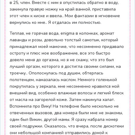
в 25, член. Вместе с ним я опустилась обратно в воду,
закинула правую ножку на край ванной, приставила
этот член к киске и ввела.. Мои фантазии в мгновение
вернулись ко мне.. Я отдалась им полностью.
Теплая, не горячая вода, enigma в колонках, аромат
лаванды и розы, довольно толстый самотык, который
принадлежал моей мамочке, что несомненно придавало
остроту и плюс мое воображение, все это быстро
довело меня до оргазма, но я не скажу, что это был
лучший оргазм, которого я достигла своими силами, на
троечку.. Ополоснулась под душем, обтерлась
полотенцем, намазалась маслом. Немного голенькой
покрутилась у зеркала, мне несомненно нравился мой
внешний вид, особенно влажные волосы и легкий блеск
от масла на загорелой коже. Затем накинула халат.
Вспомнила про Вику! На телефоне было несколько не
отвеченных вызовов, два номера были мне не знакомы,
один был Викин, другой мамы. Я сразу набрала номер
своей подружки. Оказалось, что вчера, после дискотеки
они небольшой компанией отправились домой к