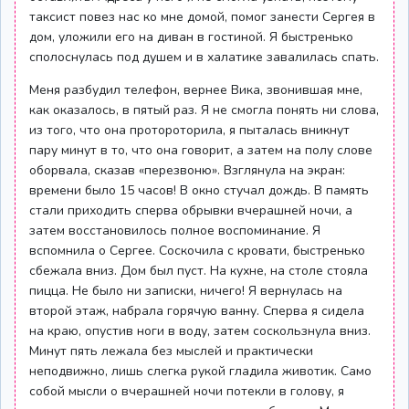
таксист повез нас ко мне домой, помог занести Сергея в
дом, уложили его на диван в гостиной. Я быстренько
сполоснулась под душем и в халатике завалилась спать.
Меня разбудил телефон, вернее Вика, звонившая мне,
как оказалось, в пятый раз. Я не смогла понять ни слова,
из того, что она протороторила, я пыталась вникнут
пару минут в то, что она говорит, а затем на полу слове
оборвала, сказав «перезвоню». Взглянула на экран:
времени было 15 часов! В окно стучал дождь. В память
стали приходить сперва обрывки вчерашней ночи, а
затем восстановилось полное воспоминание. Я
вспомнила о Сергее. Соскочила с кровати, быстренько
сбежала вниз. Дом был пуст. На кухне, на столе стояла
пицца. Не было ни записки, ничего! Я вернулась на
второй этаж, набрала горячую ванну. Сперва я сидела
на краю, опустив ноги в воду, затем соскользнула вниз.
Минут пять лежала без мыслей и практически
неподвижно, лишь слегка рукой гладила животик. Само
собой мысли о вчерашней ночи потекли в голову, я