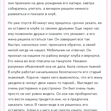
они приехали на день рождения его матери, завтра
собирались улетать, а вечером решили немного
развеяться и поехали в клуб..
Но уже спустя 40 минут ему пришлось срочно уехать, ее
он оставил в клубе со своими друзьями. Еще через час
ему позвонили друзья и сказали, что уезжают, а его
жена решила остаться там. Он завершил все так
быстро, насколько смог, примчался обратно, а своей
милой нигде не нашел. Мобильник не отвечал. Он
проехал на машине по району вокруг клуба и вернулся.
Его жена во всю плясала на танцполе. Никаких
разумных объяснений она не дала, была сильно пьяной.
В клубе работал начальником безопасности его старый
знакомый.. Короче, через него выяснилось, что его жену
уводили в чилаут двое каких-то парней… Выглядел он
очень растерянно и расстроено. Он был очень пьян,
просто не мог ровно видеть. Он кое как пробормотал,
что вести машину придется мне, но я предпочла
заказать такси. В таком виде я не решилась его
оставлять. Адреса у него я не смогла узнать, поэтому