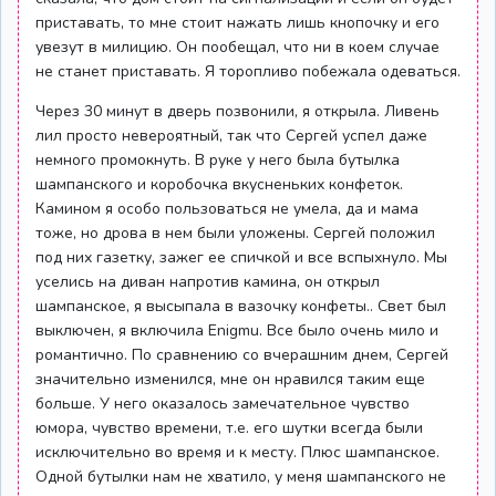
приставать, то мне стоит нажать лишь кнопочку и его
увезут в милицию. Он пообещал, что ни в коем случае
не станет приставать. Я торопливо побежала одеваться.
Через 30 минут в дверь позвонили, я открыла. Ливень
лил просто невероятный, так что Сергей успел даже
немного промокнуть. В руке у него была бутылка
шампанского и коробочка вкусненьких конфеток.
Камином я особо пользоваться не умела, да и мама
тоже, но дрова в нем были уложены. Сергей положил
под них газетку, зажег ее спичкой и все вспыхнуло. Мы
уселись на диван напротив камина, он открыл
шампанское, я высыпала в вазочку конфеты.. Свет был
выключен, я включила Enigmu. Все было очень мило и
романтично. По сравнению со вчерашним днем, Сергей
значительно изменился, мне он нравился таким еще
больше. У него оказалось замечательное чувство
юмора, чувство времени, т.е. его шутки всегда были
исключительно во время и к месту. Плюс шампанское.
Одной бутылки нам не хватило, у меня шампанского не