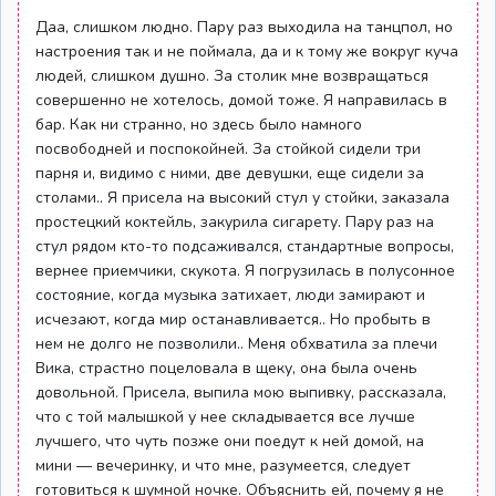
Даа, слишком людно. Пару раз выходила на танцпол, но
настроения так и не поймала, да и к тому же вокруг куча
людей, слишком душно. За столик мне возвращаться
совершенно не хотелось, домой тоже. Я направилась в
бар. Как ни странно, но здесь было намного
посвободней и поспокойней. За стойкой сидели три
парня и, видимо с ними, две девушки, еще сидели за
столами.. Я присела на высокий стул у стойки, заказала
простецкий коктейль, закурила сигарету. Пару раз на
стул рядом кто-то подсаживался, стандартные вопросы,
вернее приемчики, скукота. Я погрузилась в полусонное
состояние, когда музыка затихает, люди замирают и
исчезают, когда мир останавливается.. Но пробыть в
нем не долго не позволили.. Меня обхватила за плечи
Вика, страстно поцеловала в щеку, она была очень
довольной. Присела, выпила мою выпивку, рассказала,
что с той малышкой у нее складывается все лучше
лучшего, что чуть позже они поедут к ней домой, на
мини — вечеринку, и что мне, разумеется, следует
готовиться к шумной ночке. Объяснить ей, почему я не