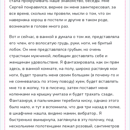
стала прокручивать наше знакомство, беседы. Мне
Сергей понравился, вернее он меня заинтересовал, за
все время, сколько мы провели, мысли о том, что он
наверняка хорош в постели и другие в таком роде,
возникали в голове много раз.
Вот и сейчас, в ванной я думала о том же, представляла
его член, его волосатую грудь, руки, ноги, не бритый
лобок. Он мне представлялся грубым, но очень
страстным мужчиной, любящим доставлять себе и
женщинам удовольствие. Я фантазировала, как он прям
здесь, в ванной комнате, на полу, широко растянув мои
ноги, будет трахать меня своим большим (я почему-то и
не сомневалась по этому поводу) хуем, будет вставлять
мне то в жопку, то в писечку, затем поставит меня
коленками на крышку унитаза и будет трахать сзади..
Фантазируя, я пальчиками теребила киску, однако этого
было мало, и тут я вспомнила, что дня три назад в полке,
в шкафчике нашла, видимо мамин, вибратор.. Я
быстренько вынырнула, заглянула в эту полочку, под
несколькими полотенцами лежал розовый, сантиметров