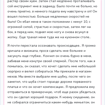
растер своим хуем. Затем стал медленно проталкивать
сой инструмент мне в задницу. Было почти не больно, но
очень приятно, я немного подала ему навстречу и оп! Он
вошел полностью. Больше медленных скоростей не
было! Он ебал меня в таком положении с минут 10, с
огромной силой, страстью и скоростью, затем лег на
бок, я перед ним, поднял мою ногу и снова всунул в
жопку.. Еще трахал меня туда же на кухонном столе..
Я почти перестала осознавать происходящее.. Я громко
кричала и визжала, прося сделать мне больнее и
засунуть еще глубже.. Кончил он очень бурно в меня,
забивая меня изнутри своей спермой.. После того, как я
помылась, он сказал, что хочет сделать мне небольшой
сюрприз и велел собираться. Мы приехали в магазин
мехов. Мы вместе выбрали мне шубку, после чего он
заметил, что шуба стоит гораздо дороже порванного
платья и что он хочет компенсации.. Я предложила ему
отправиться в примерочную, чтоб еще разок убедиться,
что он сделал хороший подарок. К моему смущению, он
не собирался ограничиться каким-нибудь миньетом, он