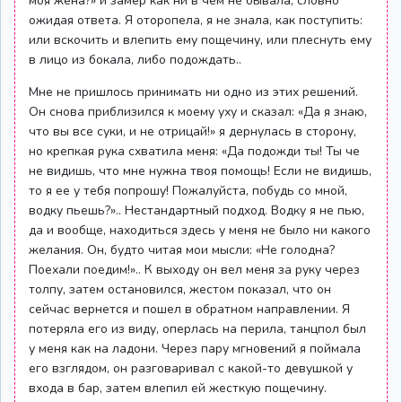
моя жена?» и замер как ни в чем не бывала, словно
ожидая ответа. Я оторопела, я не знала, как поступить:
или вскочить и влепить ему пощечину, или плеснуть ему
в лицо из бокала, либо подождать..
Мне не пришлось принимать ни одно из этих решений.
Он снова приблизился к моему уху и сказал: «Да я знаю,
что вы все суки, и не отрицай!» я дернулась в сторону,
но крепкая рука схватила меня: «Да подожди ты! Ты че
не видишь, что мне нужна твоя помощь! Если не видишь,
то я ее у тебя попрошу! Пожалуйста, побудь со мной,
водку пьешь?».. Нестандартный подход. Водку я не пью,
да и вообще, находиться здесь у меня не было ни какого
желания. Он, будто читая мои мысли: «Не голодна?
Поехали поедим!».. К выходу он вел меня за руку через
толпу, затем остановился, жестом показал, что он
сейчас вернется и пошел в обратном направлении. Я
потеряла его из виду, оперлась на перила, танцпол был
у меня как на ладони. Через пару мгновений я поймала
его взглядом, он разговаривал с какой-то девушкой у
входа в бар, затем влепил ей жесткую пощечину.