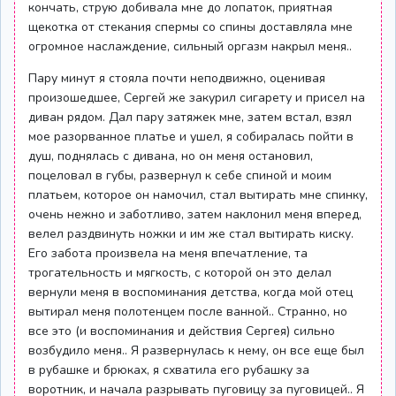
кончать, струю добивала мне до лопаток, приятная
щекотка от стекания спермы со спины доставляла мне
огромное наслаждение, сильный оргазм накрыл меня..
Пару минут я стояла почти неподвижно, оценивая
произошедшее, Сергей же закурил сигарету и присел на
диван рядом. Дал пару затяжек мне, затем встал, взял
мое разорванное платье и ушел, я собиралась пойти в
душ, поднялась с дивана, но он меня остановил,
поцеловал в губы, развернул к себе спиной и моим
платьем, которое он намочил, стал вытирать мне спинку,
очень нежно и заботливо, затем наклонил меня вперед,
велел раздвинуть ножки и им же стал вытирать киску.
Его забота произвела на меня впечатление, та
трогательность и мягкость, с которой он это делал
вернули меня в воспоминания детства, когда мой отец
вытирал меня полотенцем после ванной.. Странно, но
все это (и воспоминания и действия Сергея) сильно
возбудило меня.. Я развернулась к нему, он все еще был
в рубашке и брюках, я схватила его рубашку за
воротник, и начала разрывать пуговицу за пуговицей.. Я