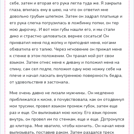
себе, затем и вторая его рука легла туда же. Я закрыла
глаза, впилась ему в шею, на что он ответил мне
довольно грубым шлепком. Затем он задрал платьице и
его рука слегка погрузилась в ложбинку попки, он тер
мою дырочку.. И вот мои губы нашли его, и мы стали
дико и страстно целоваться, вернее сосаться! Он
прихватил меня под жопку и приподнял меня, ногами
обхватила его талию. Через мгновение он прижал меня
к стенке в этом положении. Он трахал мой рот свои
языком. Затем отнес меня к дивану и положил меня на
спину, сам сел подле, положил одну мою ножку себе на
плече и начал ласкать внутреннюю поверхность бедра,
от удовольствия я застонала..
Мне очень давно не лизали мужчины.. Он медленно
приближался к киске, я почувствовала, как он отодвинул
мои трусики, провел языком промеж губок, затем еще
раз и еще. Он вылизывал мою киску. Его язык проник
внутрь, он провел им по стенкам, еще и еще. Дотронулся
до клитора.. Мне хватило, чтобы кончить.. Он начал меня
вылизывать, поставив раком. Затем раздался треск