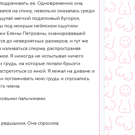
о подрачивать ее. Одновременно она,
вался на спину, невольно оказалась среди
ащупал мягкий податливый бугорок,
ьцы под мокрым нейлоном ощутили
уки Елены Петровны, онанировавшей
тся до невероятных размеров, и тут же
 изливаться сперма, распространяя
мое. Я никогда не испытывал ничего
и грудь, на которые попали брызги
встретиться со мной. Я лежал на диване и
и поглаживать мою грудь и спускались
го члена.
сковыми пальчиками.
ь рядышком. Она спросила: