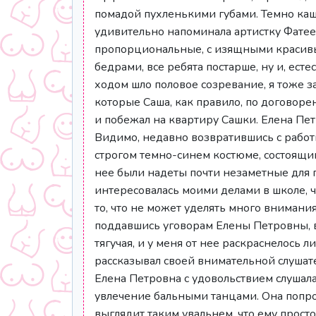
помадой пухленькими губами. Темно каш
удивительно напоминала артистку Фатее
пропорциональные, с изящными красивым
бедрами, все ребята постарше, ну и, ес
ходом шло половое созревание, я тоже за
которые Саша, как правило, по договоре
и побежал на квартиру Сашки. Елена Пет
Видимо, недавно возвратившись с рабо
строгом темно-синем костюме, состоящи
нее были надеты почти незаметные для г
интересовалась моими делами в школе, че
то, что не может уделять много внимани
поддавшись уговорам Елены Петровны, в
тягучая, и у меня от нее раскраснелось 
рассказывал своей внимательной слушат
Елена Петровна с удовольствием слушала
увлечение бальными танцами. Она попрос
выглядит таким увальнем, что ему прост