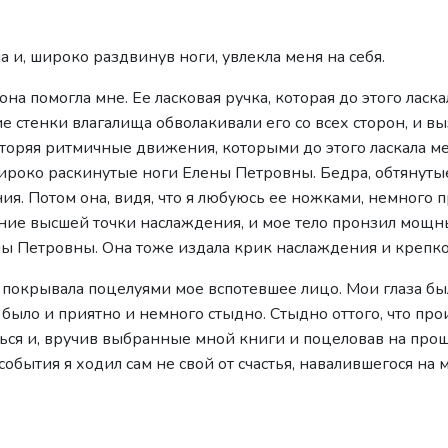
 и, широко раздвинув ноги, увлекла меня на себя.
о она помогла мне. Ее ласковая ручка, которая до этого ласк
 стенки влагалища обволакивали его со всех сторон, и в
овторяя ритмичные движения, которыми до этого ласкала 
ироко раскинутые ноги Елены Петровны. Бедра, обтянуты
я. Потом она, видя, что я любуюсь ее ножками, немного п
ние высшей точки наслаждения, и мое тело пронзил мощны
ны Петровны. Она тоже издала крик наслаждения и крепко
 и покрывала поцелуями мое вспотевшее лицо. Мои глаза бы
было и приятно и немного стыдно. Стыдно оттого, что про
ься и, вручив выбранные мной книги и поцеловав на прощ
 события я ходил сам не свой от счастья, навалившегося на