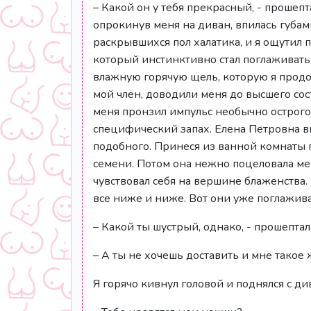
– Какой он у тебя прекрасный, - прошеп
опрокинув меня на диван, впилась губами
раскрывшихся пол халатика, и я ощутил
который инстинктивно стал поглаживать
влажную горячую щель, которую я прод
мой член, доводили меня до высшего сос
меня пронзил импульс необычно острого 
специфический запах. Елена Петровна вп
подобного. Принеся из ванной комнаты 
семени. Потом она нежно поцеловала меня
чувствовал себя на вершине блаженства
все ниже и ниже. Вот они уже поглажива
– Какой ты шустрый, однако, - прошепта
– А ты не хочешь доставить и мне такое 
Я горячо кивнул головой и поднялся с ди