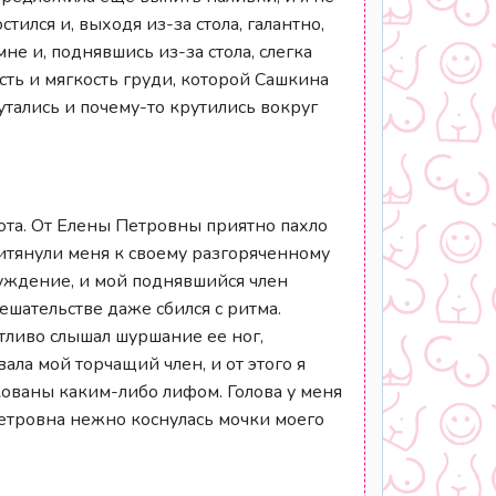
ился и, выходя из-за стола, галантно,
не и, поднявшись из-за стола, слегка
сть и мягкость груди, которой Сашкина
утались и почему-то крутились вокруг
рота. От Елены Петровны приятно пахло
ритянули меня к своему разгоряченному
буждение, и мой поднявшийся член
ешательстве даже сбился с ритма.
етливо слышал шуршание ее ног,
ла мой торчащий член, и от этого я
скованы каким-либо лифом. Голова у меня
 Петровна нежно коснулась мочки моего