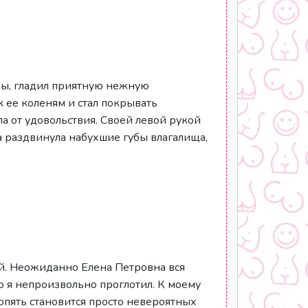
ны, гладил приятную нежную
 ее коленям и стал покрывать
а от удовольствия. Своей левой рукой
на раздвинула набухшие губы влагалища,
ой. Неожиданно Елена Петровна вся
ю я непроизвольно проглотил. К моему
 опять становится просто невероятных