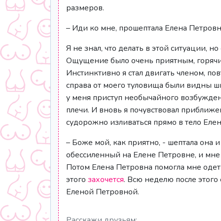
размеров.
– Иди ко мне, прошептала Елена Петровна
Я не знал, что делать в этой ситуации, н
Ощущение было очень приятным, горячие
Инстинктивно я стал двигать членом, п
справа от моего туловища были видны ш
у меня приступ необычайного возбуждени
плечи. И вновь я почувствовал приближе
судорожно изливаться прямо в тело Еле
– Боже мой, как приятно, - шептала она
обессиленный на Елене Петровне, и мне 
Потом Елена Петровна помогла мне одет
этого
захочется
. Всю неделю после этого
Еленой Петровной.
Расскажи друзьям: