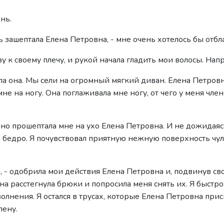
ень.
 зашептала Елена Петровна, - мне очень хотелось бы отбл
у к своему плечу, и рукой начала гладить мои волосы. Нап
ла она. Мы сели на огромный мягкий диван. Елена Петровн
мне на ногу. Она поглаживала мне ногу, от чего у меня член
анно прошептала мне на ухо Елена Петровна. И не дожидаяс
м бедро. Я почувствовал приятную нежную поверхность чу
ш, - одобрила мои действия Елена Петровна и, подвинув св
на расстегнула брюки и попросила меня снять их. Я быстро
 волнения. Я остался в трусах, которые Елена Петровна при
лену.