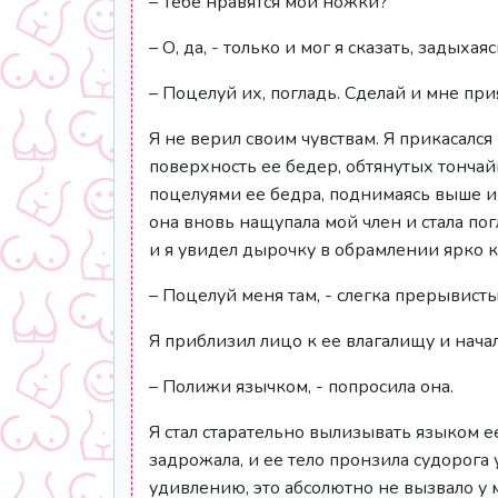
– Тебе нравятся мои ножки?
– О, да, - только и мог я сказать, задых
– Поцелуй их, погладь. Сделай и мне при
Я не верил своим чувствам. Я прикаса
поверхность ее бедер, обтянутых тончай
поцелуями ее бедра, поднимаясь выше и 
она вновь нащупала мой член и стала по
и я увидел дырочку в обрамлении ярко к
– Поцелуй меня там, - слегка прерывист
Я приблизил лицо к ее влагалищу и начал
– Полижи язычком, - попросила она.
Я стал старательно вылизывать языком е
задрожала, и ее тело пронзила судорога
удивлению, это абсолютно не вызвало у 