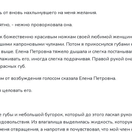
аясь от вновь нахлынувшего на меня желания.
ятно, - нежно проворковала она.
лся к божественно красивым ножкам своей любимой женщи
шими капроновыми чулками. Потом я прикоснулся губами к
выше. Елена Петровна тяжело дышала и слегка постанывал
глаживать его, иногда слегка подрачивая. Правой рукой о
расных губ.
ым от возбуждения голосом сказала Елена Петровна.
 целовать его.
е губы и небольшой бугорок, который до этого ласкал рук
 удовольствия. Из влагалища выделилась жидкость, котору
меня отвращения, а напротив я почувствовал, что мой член