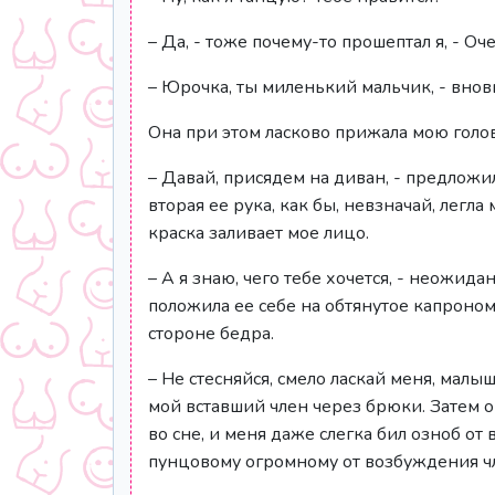
– Да, - тоже почему-то прошептал я, - Оч
– Юрочка, ты миленький мальчик, - вновь
Она при этом ласково прижала мою голов
– Давай, присядем на диван, - предложи
вторая ее рука, как бы, невзначай, легла 
краска заливает мое лицо.
– А я знаю, чего тебе хочется, - неожид
положила ее себе на обтянутое капроно
стороне бедра.
– Не стесняйся, смело ласкай меня, малы
мой вставший член через брюки. Затем о
во сне, и меня даже слегка бил озноб от
пунцовому огромному от возбуждения ч