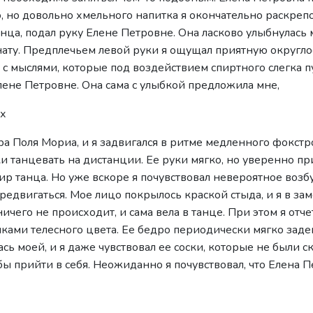
, но довольно хмельного напитка я окончательно раскрепост
анца, подал руку Елене Петровне. Она ласково улыбнулась м
нату. Предплечьем левой руки я ощущал приятную округло
я с мыслями, которые под воздействием спиртного слегка п
лене Петровне. Она сама с улыбкой предложила мне,
ах
ра Поля Мориа, и я задвигался в ритме медленного фокст
ки танцевать на дистанции. Ее руки мягко, но уверенно п
мир танца. Но уже вскоре я почувствовал невероятное воз
едвигаться. Мое лицо покрылось краской стыда, и я в зам
ичего не происходит, и сама вела в танце. При этом я отч
ми телесного цвета. Ее бедро периодически мягко задева
ась моей, и я даже чувствовал ее соски, которые не были 
тобы прийти в себя. Неожиданно я почувствовал, что Елена