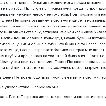
тала она и, нежно обхватив головку члена начала ритмичн
 в мои губы. При этом моя правая рука, когда я опрокиды
 пальцами нежный нейлон ее трусиков. Под трусиками я н
. Елена Петровна раздвинула свои ноги шире, и мои пал
олжил ласкать. Между тем ритмичные движения правой р
тояния блаженства. Я чувствовал, как мой член увеличивае
наслаждения. Из члена, пульсируя, начала бурным потоком
илась еще сильнее мне в губы. Это было нечто незабывае
полотенце, Елена Петровна заботливо вытерла мне живот 
 в губы и прошептала на ухо, что ей было очень приятно 
. Между тем нежные пальчики Елены Петровны продолжал
ли мой живот, а затем вновь коснулись моего напряженно
ла Елена Петровна, ощупывая мой член и яички, своими ла
же удовольствие? - спросила она.
вана. Елена Петровна легла на мое место и попросила сест