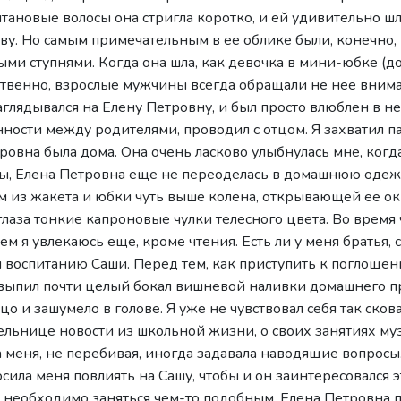
тановые волосы она стригла коротко, и ей удивительно ш
ву. Но самым примечательным в ее облике были, конечно, 
и ступнями. Когда она шла, как девочка в мини-юбке (до
тественно, взрослые мужчины всегда обращали не нее вним
глядывался на Елену Петровну, и был просто влюблен в нее
нности между родителями, проводил с отцом. Я захватил 
ровна была дома. Она очень ласково улыбнулась мне, когда
ты, Елена Петровна еще не переоделась в домашнюю одеж
м из жакета и юбки чуть выше колена, открывающей ее ок
лаза тонкие капроновые чулки телесного цвета. Во время
м я увлекаюсь еще, кроме чтения. Есть ли у меня братья, 
я воспитанию Саши. Перед тем, как приступить к поглощен
ыпил почти целый бокал вишневой наливки домашнего пр
лицо и зашумело в голове. Я уже не чувствовал себя так ск
ельнице новости из школьной жизни, о своих занятиях му
 меня, не перебивая, иногда задавала наводящие вопросы. 
ила меня повлиять на Сашу, чтобы и он заинтересовался э
о необходимо заняться чем-то подобным. Елена Петровна 