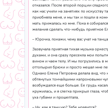
отказался. После второй порции сладкого
как нас учили на занятиях по искусству т
приобняла меня, и мы так и пошли в ком
мать прижалась ко мне. Пока я собиралс
желания сделать что-нибудь приятное Е
– Юрочка, покажи, чему вас учат на танц
Зазвучала приятная тихая музыка оркест
духами, и она сразу пресекла мои попыт
вином и чаем телу. И мы погрузились в 
оттопырил брюки и просто мешал мне пер
Однако Елена Петровна делала вид, что н
обтянутых тончайшими капроновыми чулка
возбуждался еще больше. Ее грудь касал
кружилась, и я слегка прикрыл глаза, ч
уха губами и прошептала,
– Ну, как я танцую? Тебе нравится?