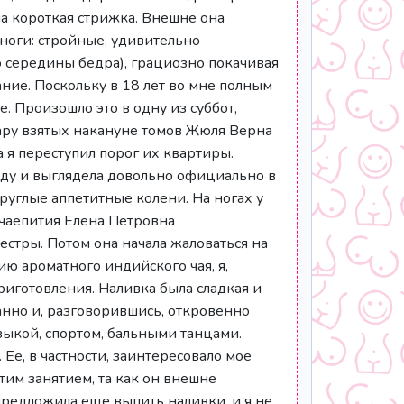
ла короткая стрижка. Внешне она
ноги: стройные, удивительно
 середины бедра), грациозно покачивая
ание. Поскольку в 18 лет во мне полным
. Произошло это в одну из суббот,
пару взятых накануне томов Жюля Верна
 я переступил порог их квартиры.
ду и выглядела довольно официально в
руглые аппетитные колени. На ногах у
 чаепития Елена Петровна
сестры. Потом она начала жаловаться на
ию ароматного индийского чая, я,
иготовления. Наливка была сладкая и
ованно и, разговорившись, откровенно
зыкой, спортом, бальными танцами.
Ее, в частности, заинтересовало мое
тим занятием, та как он внешне
предложила еще выпить наливки, и я не