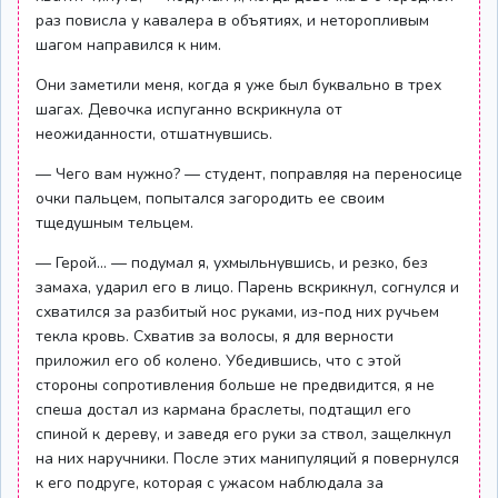
раз повисла у кавалера в объятиях, и неторопливым
шагом направился к ним.
Они заметили меня, когда я уже был буквально в трех
шагах. Девочка испуганно вскрикнула от
неожиданности, отшатнувшись.
— Чего вам нужно? — студент, поправляя на переносице
очки пальцем, попытался загородить ее своим
тщедушным тельцем.
— Герой... — подумал я, ухмыльнувшись, и резко, без
замаха, ударил его в лицо. Парень вскрикнул, согнулся и
схватился за разбитый нос руками, из-под них ручьем
текла кровь. Схватив за волосы, я для верности
приложил его об колено. Убедившись, что с этой
стороны сопротивления больше не предвидится, я не
спеша достал из кармана браслеты, подтащил его
спиной к дереву, и заведя его руки за ствол, защелкнул
на них наручники. После этих манипуляций я повернулся
к его подруге, которая с ужасом наблюдала за