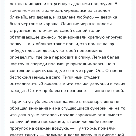
останавливаясь и затягиваясь долгими поцелуями. В
такие моменты я замирал, укрывшись за стволом
ближайшего дерева, и издалека любуясь — девочка
была чертовски хороша. Длинные черные волосы
струились по плечам до самой осиной талии,
обтягивающие джинсы подчеркивали крепкую упругую
попку — о, я обожаю такие попки, это вам не какая-
нибудь плоская доска, у которой невозможно
определить, где она переходит в спину. Легкая белая
кофточка спереди волнующе приподнималась, не в
состоянии скрыть молодые сочные груди. Он... Он меня
беспокоил меньше всего. Типичный студент,
интеллигентный очкарик, и что только девчонки в таких
находят. С этим проблем не возникнет — явно не герой.
Парочка углублялась все дальше в лесопарк, явно не
обращая внимания ни на сгущающиеся сумерки, ни на то,
что давно уже остались позади городские огни вместе
со случайными прохожими, такими же любителями
прогулок на свежем воздухе. — Ну что же, пожалуй,
хватит тянуть, — подумал я, когда девочка в очередной