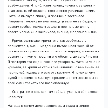
Девочка всхлипнула, но в этот раз уже скорей от
возбуждения. Я приблизил головку члена к ее щели, и
стал водить ей повдоль, постепенно усиливая нажим.
Наташа выгнула спинку, и протяжно застонала.
Направив головку во влагалище, я взял ее за бедра, и
резким грубым толчком вошел в нее на всю длину
своего члена. Она закричала, сильно, с подвываниями.
— Кричи, солнышко, кричи.. это так возбуждает, —
прошептал я, очень медленно вытаскивая мокрый от
смазки член практически полностью наружу, и таким же
резким толчком отправляя его обратно, до самой матки.
Я повторял это еще и еще, все ускоряясь. Наташа уже не
кричала, ее хриплые стоны смешивались с мычанием ее
парня, наблюдавшего всю эту картину. Я помахал ему
рукой, и весело подмигнул, продолжая тем временем со
всей силы трахать его возлюбленную.
— Смотри.. не знаю, как там тебя.. студент, а ей похоже
нравится!
Наташа в самом деле разошлась, и стала активно