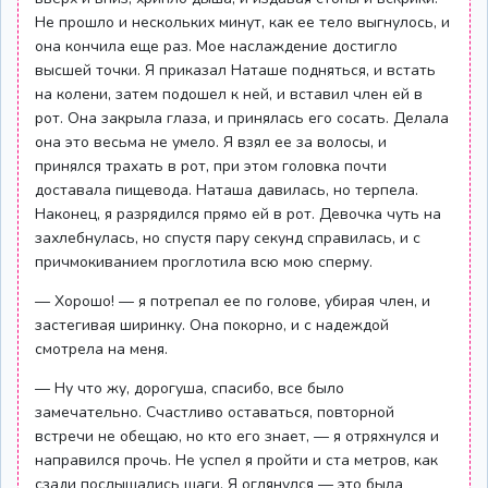
Не прошло и нескольких минут, как ее тело выгнулось, и
она кончила еще раз. Мое наслаждение достигло
высшей точки. Я приказал Наташе подняться, и встать
на колени, затем подошел к ней, и вставил член ей в
рот. Она закрыла глаза, и принялась его сосать. Делала
она это весьма не умело. Я взял ее за волосы, и
принялся трахать в рот, при этом головка почти
доставала пищевода. Наташа давилась, но терпела.
Наконец, я разрядился прямо ей в рот. Девочка чуть на
захлебнулась, но спустя пару секунд справилась, и с
причмокиванием проглотила всю мою сперму.
— Хорошо! — я потрепал ее по голове, убирая член, и
застегивая ширинку. Она покорно, и с надеждой
смотрела на меня.
— Ну что жу, дорогуша, спасибо, все было
замечательно. Счастливо оставаться, повторной
встречи не обещаю, но кто его знает, — я отряхнулся и
направился прочь. Не успел я пройти и ста метров, как
сзади послышались шаги. Я оглянулся — это была