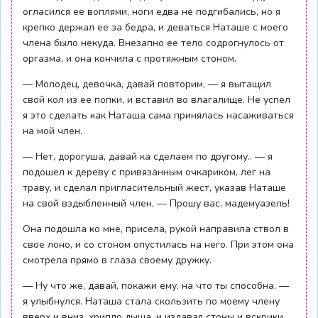
огласился ее воплями, ноги едва не подгибались, но я
крепко держал ее за бедра, и деваться Наташе с моего
члена было некуда. Внезапно ее тело содрогнулось от
оргазма, и она кончила с протяжным стоном.
— Молодец, девочка, давай повторим, — я вытащил
свой кол из ее попки, и вставил во влагалище. Не успел
я это сделать как Наташа сама принялась насаживаться
на мой член.
— Нет, дорогуша, давай ка сделаем по другому.. — я
подошел к дереву с привязанным очкариком, лег на
траву, и сделал пригласительный жест, указав Наташе
на свой вздыбленный член, — Прошу вас, мадемуазель!
Она подошла ко мне, присела, рукой направила ствол в
свое лоно, и со стоном опустилась на него. При этом она
смотрела прямо в глаза своему дружку.
— Ну что же, давай, покажи ему, на что ты способна, —
я улыбнулся. Наташа стала скользить по моему члену
вверх и вниз, хрипло дыша, и издавая стоны и вскрики.