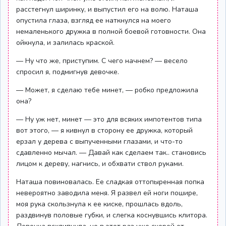
расстегнул ширинку, и выпустил его на волю. Наташа
опустила глаза, взгляд ее наткнулся на моего
немаленького дружка в полной боевой готовности. Она
ойкнула, и залилась краской.
— Ну что же, приступим. С чего начнем? — весело
спросил я, подмигнув девочке.
— Может, я сделаю тебе минет, — робко предложила
она?
— Ну уж нет, минет — это для всяких импотентов типа
вот этого, — я кивнул в сторону ее дружка, который
ерзал у дерева с выпученными глазами, и что-то
сдавленно мычал. — Давай как сделаем так.. становись
лицом к дереву, нагнись, и обхвати ствол руками.
Наташа повиновалась. Ее сладкая оттопыренная попка
невероятно заводила меня. Я развел ей ноги пошире,
моя рука скользнула к ее киске, прошлась вдоль,
раздвинув половые губки, и слегка коснувшись клитора.