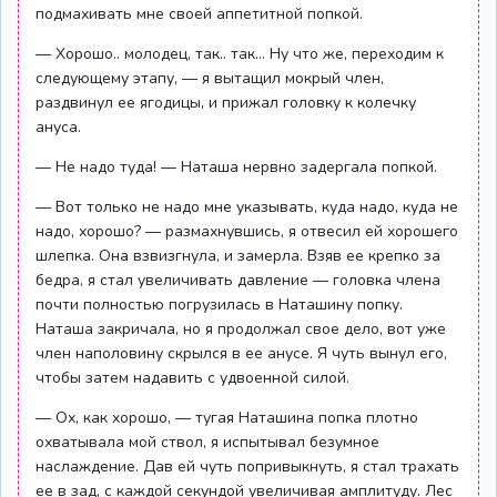
подмахивать мне своей аппетитной попкой.
— Хорошо.. молодец, так.. так... Ну что же, переходим к
следующему этапу, — я вытащил мокрый член,
раздвинул ее ягодицы, и прижал головку к колечку
ануса.
— Не надо туда! — Наташа нервно задергала попкой.
— Вот только не надо мне указывать, куда надо, куда не
надо, хорошо? — размахнувшись, я отвесил ей хорошего
шлепка. Она взвизгнула, и замерла. Взяв ее крепко за
бедра, я стал увеличивать давление — головка члена
почти полностью погрузилась в Наташину попку.
Наташа закричала, но я продолжал свое дело, вот уже
член наполовину скрылся в ее анусе. Я чуть вынул его,
чтобы затем надавить с удвоенной силой.
— Ох, как хорошо, — тугая Наташина попка плотно
охватывала мой ствол, я испытывал безумное
наслаждение. Дав ей чуть попривыкнуть, я стал трахать
ее в зад, с каждой секундой увеличивая амплитуду. Лес