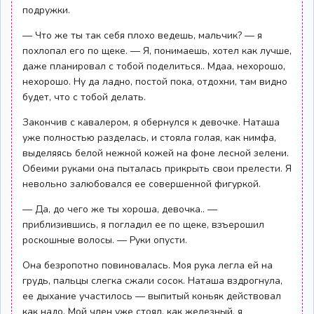
подружки.
— Что же ты так себя плохо ведешь, мальчик? — я
похлопал его по щеке. — Я, понимаешь, хотел как лучше,
даже планировал с тобой поделиться.. Мдаа, нехорошо,
нехорошо. Ну да ладно, постой пока, отдохни, там видно
будет, что с тобой делать.
Закончив с кавалером, я обернулся к девочке. Наташа
уже полностью разделась, и стояла голая, как нимфа,
выделяясь белой нежной кожей на фоне лесной зелени.
Обеими руками она пыталась прикрыть свои прелести. Я
невольно залюбовался ее совершенной фигуркой.
— Да, до чего же ты хороша, девочка.. —
приблизившись, я погладил ее по щеке, взъерошил
роскошные волосы. — Руки опусти.
Она безропотно повиновалась. Моя рука легла ей на
грудь, пальцы слегка сжали сосок. Наташа вздрогнула,
ее дыхание участилось — выпитый коньяк действовал
как надо. Мой член уже стоял, как железный, я