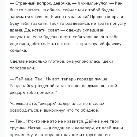
— Странный вопрос, девочка, — я ухмыльнулся. — Как
бы это сказать.. в общем, сейчас мы с тобой будем
заниматься сексом. Я ясно выразился? Проще говоря, я
буду тебя трахать. Так что раздевайся, не трать попусту
время. Да, кстати, совет — одежду складывай
аккуратно, если будешь вести себя хорошо, она тебе
еще понадобится. На, глотни. — я протянул ей фляжку
коньяка.
Сделав несколько глотков, она успокоилась, щеки
порозовели.
— Пей еще! Так... Ну вот, теперь гораздо лучше.
Раздевайся-раздевайся, чего ждешь, думаешь, твой
рыцарь тебе поможет?
Услышав это, "рыцарь" задергался, не в силах
освободиться, и выкрикнул что то обидное.
— Так... Что-то мне это не нравится. Дай-ка мне твои
трусики, Наташ, — я подошел к кавалеру, от всей души
врезал ему, и заткнул рот кляпом из трусиков его