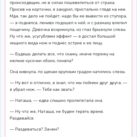
происходящим, не в силах пошевелиться от страха.
Присев на корточки, я закурил, пристально глядя на нее.
Мда, так дело не пойдет, надо бы ее вывести из ступора,
— я поднялся, лениво подошел к ней, и с размаху влепил
пощечину. Девочка вскрикнула, из глаз брызнули слезы.
Ну что же, усугубляем эффект — я достал большой
хищного вида нож и поднес острие к ее лицу.
— Будешь делать все, что скажу, иначе порежу на
мелкие кусочки обоих, поняла?
Она кивнула, по щекам крупным градом катились слезы.
— Ну вот и отлично, я знал, что мы поймем друг друга, —
я убрал нож. — Тебя как звать?
— Наташа, — едва слышно пролепетала она.
— Ну что же, Наташа, не будем терять время.
Раздевайся.
— Раздеваться? Зачем?