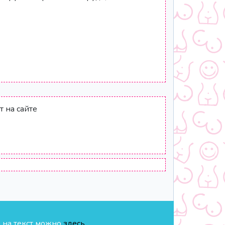
т на сайте
я на текст можно
здесь
.