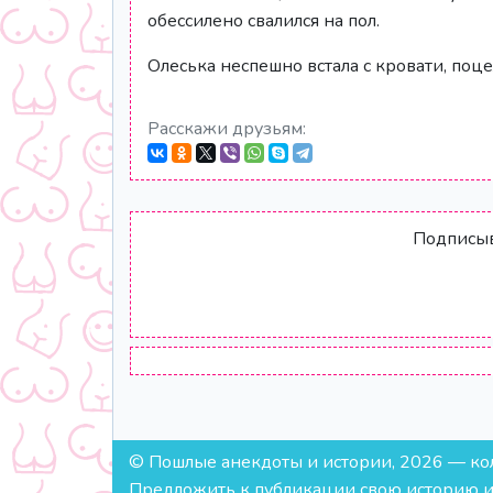
обессилено свалился на пол.
Олеська неспешно встала с кровати, поце
Расскажи друзьям:
Подписыва
© Пошлые анекдоты и истории, 2026 — колл
Предложить к публикации свою историю ил