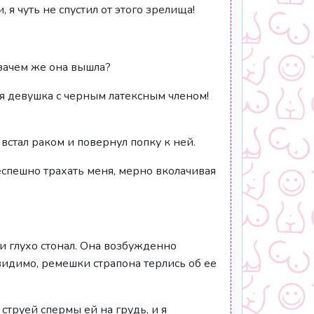
я чуть не спустил от этого зрелища!
 зачем же она вышла?
ая девушка с черным латексным членом!
встал раком и повернул попку к ней.
неспешно трахать меня, мерно вколачивая
 и глухо стонал. Она возбужденно
видимо, ремешки страпона терлись об ее
струей спермы ей на грудь, и я