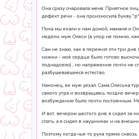
Она сразу очаровала меня. Приятное лиц
дефект речи - она произносила букву "р
Пока мы ехали к нам домой, маманя и Ол
недели; муж Олеси (в упор не помню, как
Сам не знаю, как я пережил эти три дня
ножки - моё сердце было готово выскочит
поднадоело) , но напряжение почти не сп
разбушевавшееся естество.
Наконец, ее муж уехал. Сама Олеська ту
самого утра и возвращаясь поздно вечеро
возбуждение было почти постоянным. Мне
И вот, вечером шестого дня, я сидел за 
спать, а я сидел в наушниках и на внеш
Поэтому когда чья-то рука прямо сквозь 