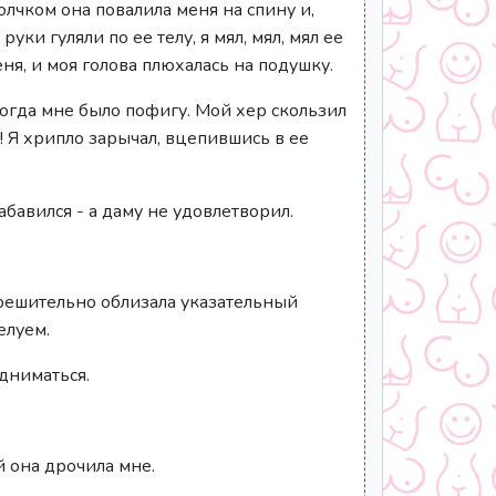
олчком она повалила меня на спину и,
ки гуляли по ее телу, я мял, мял, мял ее
ня, и моя голова плюхалась на подушку.
тогда мне было пофигу. Мой хер скользил
я! Я хрипло зарычал, вцепившись в ее
абавился - а даму не удовлетворил.
 решительно облизала указательный
елуем.
одниматься.
й она дрочила мне.