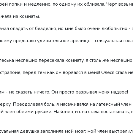
й попки и медленно, по одному их облизала. Черт возьми, 
ежала из комнаты.
чал опадать от безделья, но мне было очень любопытно -
моему предстало удивительное зрелище - сексуальная гол
леська неспешно пересекала комнату, я столь же неспешно 
страпоне, перед тем как он ворвался в меня! Олеся стала 
м - не сказать ничего. Он просто разрывал меня надвое!
верху. Преодолевая боль, я насаживался на латексный член
й член обеими руками. Наконец и она стала постанывать, 
ксуальная девушка заполнила мой мозг; мой член выстрелил 