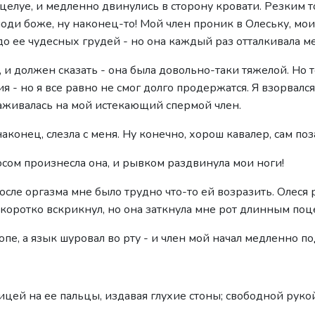
целуе, и медленно двинулись в сторону кровати. Резким т
оди боже, ну наконец-то! Мой член проник в Олеську, мои ру
до ее чудесных грудей - но она каждый раз отталкивала ме
, и должен сказать - она была довольно-таки тяжелой. Но 
я - но я все равно не смог долго продержатся. Я взорвалс
саживалась на мой истекающий спермой член.
онец, слезла с меня. Ну конечно, хорош кавалер, сам поз
лосом произнесла она, и рывком раздвинула мои ноги!
сле оргазма мне было трудно что-то ей возразить. Олеся
Я коротко вскрикнул, но она заткнула мне рот длинным поц
пе, а язык шуровал во рту - и член мой начал медленно п
ницей на ее пальцы, издавая глухие стоны; свободной руко