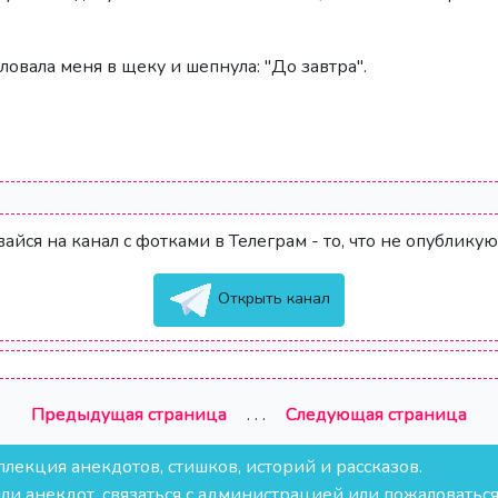
ловала меня в щеку и шепнула: "До завтра".
йся на канал с фотками в Телеграм - то, что не опубликую
Открыть канал
Предыдущая
страница
. . .
Следующая
страница
екция анекдотов, стишков, историй и рассказов.
и анекдот, связаться с администрацией или пожаловатьс