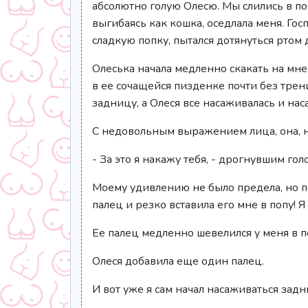
абсолютно голую Олесю. Мы слились в по
выгибаясь как кошка, оседлала меня. Госп
сладкую попку, пытался дотянуться ртом 
Олеська начала медленно скакать на мне
в ее сочащейся пизденке почти без трени
задницу, а Олеся все насаживалась и на
С недовольным выражением лица, она, нак
- За это я накажу тебя, - дрогнувшим го
Моему удивлению не было предела, но по
палец и резко вставила его мне в попу! 
Ее палец медленно шевелился у меня в по
Олеся добавила еще один палец.
И вот уже я сам начал насаживаться зад