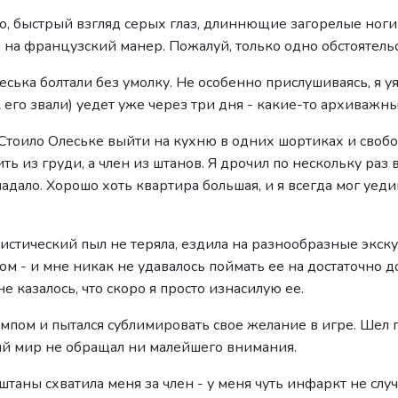
о, быстрый взгляд серых глаз, длиннющие загорелые ноги
" на французский манер. Пожалуй, только одно обстоятельс
еська болтали без умолку. Не особенно прислушиваясь, я у
 его звали) уедет уже через три дня - какие-то архиважны
. Стоило Олеське выйти на кухню в одних шортиках и свобо
ь из груди, а член из штанов. Я дрочил по нескольку раз в
адало. Хорошо хоть квартира большая, и я всегда мог уеди
ристический пыл не теряла, ездила на разнообразные экск
м - и мне никак не удавалось поймать ее на достаточно д
 казалось, что скоро я просто изнасилую ее.
компом и пытался сублимировать свое желание в игре. Шел 
ний мир не обращал ни малейшего внимания.
штаны схватила меня за член - у меня чуть инфаркт не случ