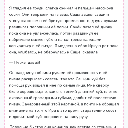
Я гладил ее груди, слегка сжимая и пальцем массируя
соски. Они твердели на глазах. Саша зашел сзади и
уткнулся носом в её бритую промежность, двумя руками
раздвигая половинки её попки. Санёк лизал её дырку
пока она не увлажнилась, потом раздвинул ее
набрякшие малые губы и начал тремя пальцами
ковыряться в её пизде. Я медленно ебал Ирку в рот пока
она, улыбаясь, не обернулась к Саше, сказала:
— Ну же, давай!
Он раздвинул обеими руками её промежность и её
пизда раскрылась совсем, так что Сашкин хуй без
помощи рук вошел в нее по самые яйца. Мне сверху
было хорошо видно, как его тонкий длинный хуй, плотно
охваченный громадными губами, долбит её прелестную
пизду. Зачарованный этой картиной, я почти не обращал
внимание на то, что Ира в это время старательно сосет
и дрочит мой хуй, опершись на одну руку.
Довольно быстро она кончила, как всегда со стонами и