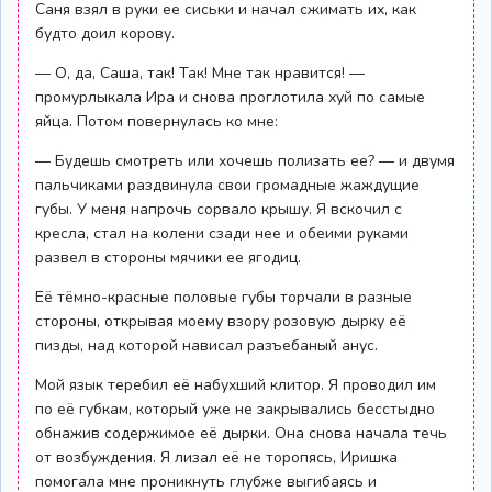
Саня взял в руки ее сиськи и начал сжимать их, как
будто доил корову.
— О, да, Саша, так! Так! Мне так нравится! —
промурлыкала Ира и снова проглотила хуй по самые
яйца. Потом повернулась ко мне:
— Будешь смотреть или хочешь полизать ее? — и двумя
пальчиками раздвинула свои громадные жаждущие
губы. У меня напрочь сорвало крышу. Я вскочил с
кресла, стал на колени сзади нее и обеими руками
развел в стороны мячики ее ягодиц.
Её тёмно-красные половые губы торчали в разные
стороны, открывая моему взору розовую дырку её
пизды, над которой нависал разъебаный анус.
Мой язык теребил её набухший клитор. Я проводил им
по её губкам, который уже не закрывались бесстыдно
обнажив содержимое её дырки. Она снова начала течь
от возбуждения. Я лизал её не торопясь, Иришка
помогала мне проникнуть глубже выгибаясь и