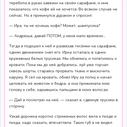
теребила в руках завязки на своём сарафане, и мне
показалось что кофе ей не хочется. Во всяком случае не
сейчас. Но я прикинулся дураком и спросил:
— Ира, ты не хочешь кофе? Может, шампусика?
— Андрюша, давай ПОТОМ, у меня мало времени…
Тогда я подошел к ней и развязав тесёмки на сарафане,
одним движением снял его. Ирка осталась в одних
кружевных белых трусиках. Мы обнялись и попятились к
кровати. Пока мы до неё добрались, хуй уже торчал
сквозь шорты, стараясь прорвать ткань и выскочить
наружу. Я сел на кровать, обнял Иру за попку и начал
целовать её животик и бедра, а она прижимала мою
голову к себе, зарывшись пальцами в моих волосах.
— Дай я посмотрю на неё, — сказал я, сдвинув трусики в
сторону.
Узкая дорожка коротко стриженых волос вела к пизде и
пизда, надо сказать, впечатляла. Таких губ я не видел