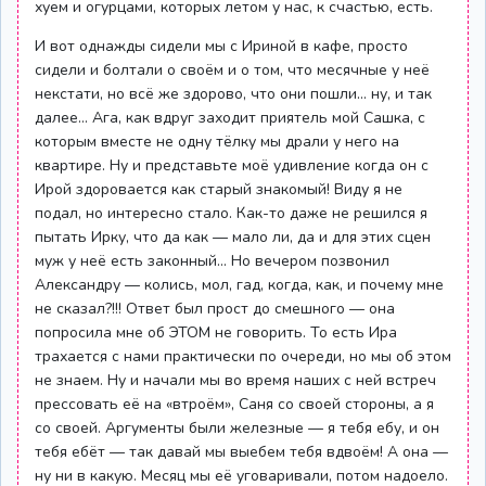
хуем и огурцами, которых летом у нас, к счастью, есть.
И вот однажды сидели мы с Ириной в кафе, просто
сидели и болтали о своём и о том, что месячные у неё
некстати, но всё же здорово, что они пошли… ну, и так
далее… Ага, как вдруг заходит приятель мой Сашка, с
которым вместе не одну тёлку мы драли у него на
квартире. Ну и представьте моё удивление когда он с
Ирой здоровается как старый знакомый! Виду я не
подал, но интересно стало. Как-то даже не решился я
пытать Ирку, что да как — мало ли, да и для этих сцен
муж у неё есть законный… Но вечером позвонил
Александру — колись, мол, гад, когда, как, и почему мне
не сказал?!!! Ответ был прост до смешного — она
попросила мне об ЭТОМ не говорить. То есть Ира
трахается с нами практически по очереди, но мы об этом
не знаем. Ну и начали мы во время наших с ней встреч
прессовать её на «втроём», Саня со своей стороны, а я
со своей. Аргументы были железные — я тебя ебу, и он
тебя ебёт — так давай мы выебем тебя вдвоём! А она —
ну ни в какую. Месяц мы её уговаривали, потом надоело.