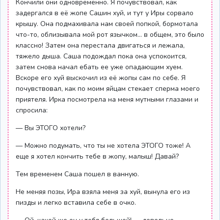
Кончили они одновременно. Я почувствовал, как
задергался в её жопе Сашин хуй, и тут у Иры сорвало
крышу. Она подмахивала нам своей попкой, бормотала
что-то, облизывала мой рот язычком… в общем, это было
классно! Затем она перестала двигаться и лежала,
тяжело дыша. Саша подождал пока она успокоится,
затем снова начал ебать ее уже опадающим хуем.
Вскоре его хуй выскочил из её жопы сам по себе. Я
почувствовал, как по моим яйцам стекает сперма моего
приятеля. Ирка посмотрела на меня мутными глазами и
спросила:
— Вы ЭТОГО хотели?
— Можно подумать, что ты не хотела ЭТОГО тоже! А
еще я хотел кончить тебе в жопу, малыш! Давай?
Тем временем Саша пошел в ванную.
Не меняя позы, Ира взяла меня за хуй, вынула его из
пизды и легко вставила себе в очко.