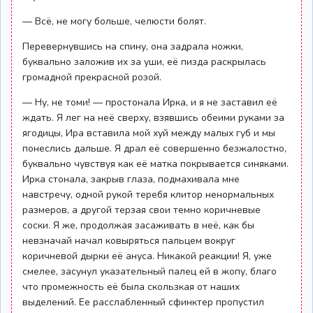
— Всё, не могу больше, челюсти болят.
Перевернувшись на спину, она задрала ножки,
буквально заложив их за уши, её пизда раскрылась
громадной прекрасной розой.
— Ну, не томи! — простонала Ирка, и я не заставил её
ждать. Я лег на неё сверху, взявшись обеими руками за
ягодицы, Ира вставила мой хуй между малых губ и мы
понеслись дальше. Я драл её совершенно безжалостно,
буквально чувствуя как её матка покрывается синяками.
Ирка стонала, закрыв глаза, подмахивала мне
навстречу, одной рукой теребя клитор ненормальных
размеров, а другой терзая свои темно коричневые
соски. Я же, продолжая засаживать в неё, как бы
невзначай начал ковыряться пальцем вокруг
коричневой дырки её ануса. Никакой реакции! Я, уже
смелее, засунул указательный палец ей в жопу, благо
что промежность её была скользкая от наших
выделений. Ее расслабленный сфинктер пропустил