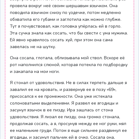
провела вокруг неё своим шершавым язычком. Она
поводила язычком снизу по уздечке, потом медленно
обхватила его губами и заглотила как можно глубже.
Тут я почувствовал, как головка упёрлась ей в горло.
Эта сучка знала как сосать, что бы свести с ума мужика.
Ей явно нравилось сосать хуй, при этом она сама
завелась не на шутку.
Она сосала, глотала, облизывала мой ствол. Вскоре её
рот наполнился слюной, которая потекла по подбородку
и закапала на мои ноги.
Я стонал от удовольствия. Не в силах терпеть дальше я
завалил ее на кровать, и развернув ее в позу «69»,
присосался к ее промежности. Она уже истекала
солоноватыми выделениями. Я развел ее ягодицы и
засунул язычок в ее пизду. Ира зашлась от стона
удовольствия. Я лизал ее пизду, она громко стонала,
продолжая сосать, а я, просунув между ее ног руки, мял
ее маленькие груди. Потом я еще сильнее раздвинул ее
ягодицы, и засунул пальчик ей в очко. Сосала она,