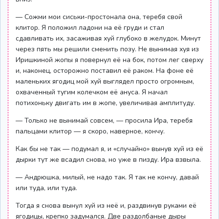
— Сожми мои сиськи-простонала она, теребя свой
клитор. Я положил ладони на её груди и стал
сдавливать их, засаживая хуй глубоко в желудок. Минут
через пять мы решили сменить позу. Не вынимая хуя из
Иришкиной жопы я повернул её на бок, потом лег сверху
и, наконец, осторожно поставил её раком. На фоне её
маленьких ягодиц мой хуй выглядел просто огромным,
охваченный тугим колечком её ануса. Я начал
потихоньку двигать им в жопе, увеличивая амплитуду.
— Только не вынимай совсем, — просила Ира, теребя
пальцами клитор — я скоро, наверное, кончу.
Как бы не так — подумал я, и «случайно» вынув хуй из её
дырки тут же всадил снова, но уже в пизду. Ира взвыла.
— Андрюшка, милый, не надо так. Я так не кончу, давай
или туда, или туда.
Тогда я снова вынул хуй из неё и, раздвинув руками её
ягодицы, крепко задумался. Две раздолбаные дыры