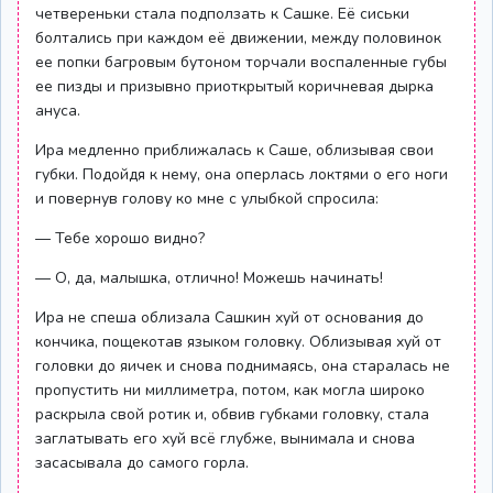
четвереньки стала подползать к Сашке. Её сиськи
болтались при каждом её движении, между половинок
ее попки багровым бутоном торчали воспаленные губы
ее пизды и призывно приоткрытый коричневая дырка
ануса.
Ира медленно приближалась к Саше, облизывая свои
губки. Подойдя к нему, она оперлась локтями о его ноги
и повернув голову ко мне с улыбкой спросила:
— Тебе хорошо видно?
— О, да, малышка, отлично! Можешь начинать!
Ира не спеша облизала Сашкин хуй от основания до
кончика, пощекотав языком головку. Облизывая хуй от
головки до яичек и снова поднимаясь, она старалась не
пропустить ни миллиметра, потом, как могла широко
раскрыла свой ротик и, обвив губками головку, стала
заглатывать его хуй всё глубже, вынимала и снова
засасывала до самого горла.