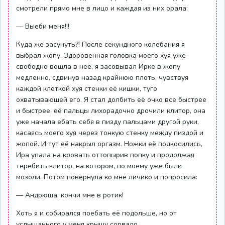
смотрели прямо мне в лицо и каждая из них орала:
— Выеби меня!!!
Куда же засунуть?! После секундного колебания я
выбрал жопу. Здоровенная головка моего хуя уже
свободно вошла в неё, я засовывал Ирке в жопу
медленно, сдвинув назад крайнюю плоть, чувствуя
каждой клеткой хуя стенки её кишки, туго
охватывающей его. Я стал долбить её очко все быстрее
и быстрее, её пальцы лихорадочно дрочили клитор, она
уже начала ебать себя в пизду пальцами другой руки,
касаясь моего хуя через тонкую стенку между пиздой и
жопой. И тут её накрыл оргазм. Ножки её подкосились,
Ира упала на кровать оттопырив попку и продолжая
теребить клитор, на котором, по моему уже были
мозоли. Потом повернула ко мне личико и попросила:
— Андрюша, кончи мне в ротик!
Хоть я и собирался поебать её подольше, но от
услышанного у меня крышу сорвало.