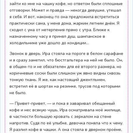
зайти ко мне на чашку кофе, но ответом были сплошные
отговорки. Может и правда — некогда девушке, утешал
я себя. И вот, наконец-то она предложила встретиться
практически сама, у меня дома, жарким летним днём. Я
сходил с ума от нетерпения прямо с утра. Ближе к
назначенному часу я принял душ, шампанское в
холодильнике уже дошло до кондиции…
Звонок в дверь. Ира стояла на пороге в белом сарафане
и я сразу заметил, что бюстгальтера на ней не было. Он,
в общем-то и не обязателен для её второго размера, но
коричневые соски были слишком уж явно видны сквозь
тонкую ткань. Я же, как настоящий джентльмен,
встретил её в шортах на резинке, трусов под которыми
не было.
— Привет-привет, — и пока я заваривал обещанный
кофе и нес всякую чушь, Ира осматривала моё жилище,
в частности большую кровать с зеркалом на стене
напротив. Судя по её улыбке, девочка поняла что к чему.
Я разлил кофе в чашки. А она стояла в дверном проёме,