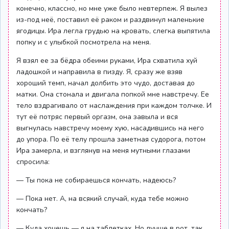
конечно, классно, но мне уже было невтерпеж. Я вылез
из-под неё, поставил её раком и раздвинул маленькие
ягодицы. Ира легла грудью на кровать, слегка выпятила
попку и с улыбкой посмотрела на меня.
Я взял ее за бёдра обеими руками, Ира схватила хуй
ладошкой и направила в пизду. Я, сразу же взяв
хороший темп, начал долбить это чудо, доставая до
матки. Она стонала и двигала попкой мне навстречу. Ее
тело вздрагивало от наслаждения при каждом толчке. И
тут её потряс первый оргазм, она завыла и вся
выгнулась навстречу моему хую, насадившись на него
до упора. По её телу прошла заметная судорога, потом
Ира замерла, и взглянув на меня мутными глазами
спросила:
— Ты пока не собираешься кончать, надеюсь?
— Пока нет. А, на всякий случай, куда тебе можно
кончать?
— Куда хочешь — я на таблетках. Но лучше в рот, так