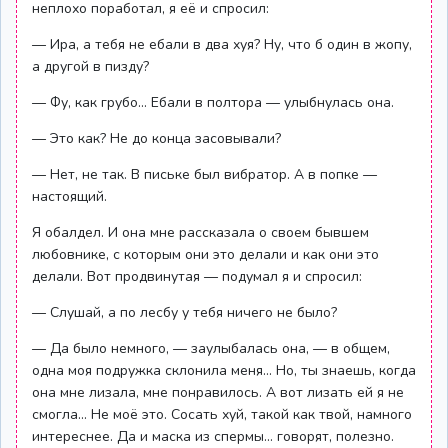
неплохо поработал, я её и спросил:
— Ира, а тебя не ебали в два хуя? Ну, что б один в жопу,
а другой в пизду?
— Фу, как грубо… Ебали в полтора — улыбнулась она.
— Это как? Не до конца засовывали?
— Нет, не так. В письке был вибратор. А в попке —
настоящий.
Я обалдел. И она мне рассказала о своем бывшем
любовнике, с которым они это делали и как они это
делали. Вот продвинутая — подумал я и спросил:
— Слушай, а по лесбу у тебя ничего не было?
— Да было немного, — заулыбалась она, — в общем,
одна моя подружка склонила меня… Но, ты знаешь, когда
она мне лизала, мне понравилось. А вот лизать ей я не
смогла… Не моё это. Сосать хуй, такой как твой, намного
интереснее. Да и маска из спермы… говорят, полезно.