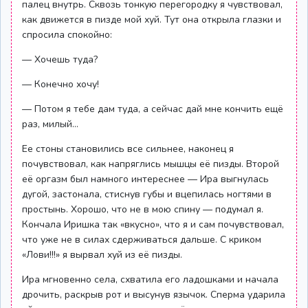
палец внутрь. Сквозь тонкую перегородку я чувствовал,
как движется в пизде мой хуй. Тут она открыла глазки и
спросила спокойно:
— Хочешь туда?
— Конечно хочу!
— Потом я тебе дам туда, а сейчас дай мне кончить ещё
раз, милый…
Ее стоны становились все сильнее, наконец я
почувствовал, как напряглись мышцы её пизды. Второй
её оргазм был намного интереснее — Ира выгнулась
дугой, застонала, стиснув губы и вцепилась ногтями в
простынь. Хорошо, что не в мою спину — подумал я.
Кончала Иришка так «вкусно», что я и сам почувствовал,
что уже не в силах сдерживаться дальше. С криком
«Лови!!!» я вырвал хуй из её пизды.
Ира мгновенно села, схватила его ладошками и начала
дрочить, раскрыв рот и высунув язычок. Сперма ударила