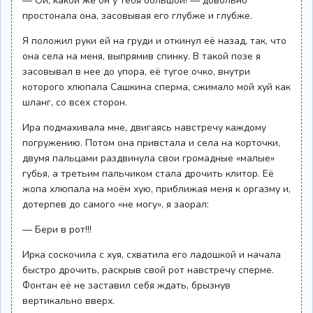
— Ой, какой же он у тебя большой! — довольно
простонала она, засовывая его глубже и глубже.
Я положил руки ей на груди и откинул её назад, так, что
она села на меня, выпрямив спинку. В такой позе я
засовывал в нее до упора, её тугое очко, внутри
которого хлюпала Сашкина сперма, сжимало мой хуй как
шланг, со всех сторон.
Ира подмахивала мне, двигаясь навстречу каждому
погружению. Потом она привстала и села на корточки,
двумя пальцами раздвинула свои громадные «малые»
губья, а третьим пальчиком стала дрочить клитор. Её
жопа хлюпала на моём хую, приближая меня к оргазму и,
дотерпев до самого «не могу», я заорал:
— Бери в рот!!!
Ирка соскочила с хуя, схватила его ладошкой и начала
быстро дрочить, раскрыв свой рот навстречу сперме.
Фонтан её не заставил себя ждать, брызнув
вертикально вверх.