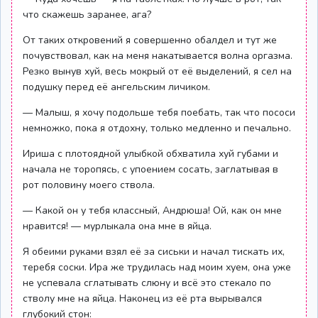
что скажешь заранее, ага?
От таких откровений я совершенно обалдел и тут же
почувствовал, как на меня накатывается волна оргазма.
Резко вынув хуй, весь мокрый от её выделений, я сел на
подушку перед её ангельским личиком.
— Малыш, я хочу подольше тебя поебать, так что пососи
немножко, пока я отдохну, только медленно и печально.
Ириша с плотоядной улыбкой обхватила хуй губами и
начала не торопясь, с упоением сосать, заглатывая в
рот половину моего ствола.
— Какой он у тебя классный, Андрюша! Ой, как он мне
нравится! — мурлыкала она мне в яйца.
Я обеими руками взял её за сиськи и начал тискать их,
теребя соски. Ира же трудилась над моим хуем, она уже
не успевала сглатывать слюну и всё это стекало по
стволу мне на яйца. Наконец из её рта вырывался
глубокий стон: