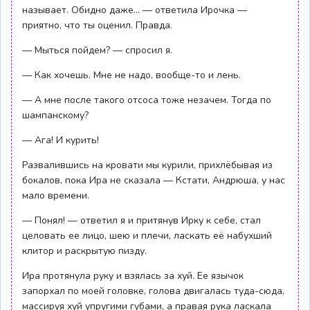
называет. Обидно даже… — ответила Ирочка —
приятно, что ты оценил. Правда.
— Мыться пойдем? — спросил я.
— Как хочешь. Мне не надо, вообще-то и лень.
— А мне после такого отсоса тоже незачем. Тогда по
шампанскому?
— Ага! И курить!
Развалившись на кровати мы курили, прихлёбывая из
бокалов, пока Ира не сказала — Кстати, Андрюша, у нас
мало времени.
— Понял! — ответил я и притянув Ирку к себе, стал
целовать ее лицо, шею и плечи, ласкать её набухший
клитор и раскрытую пизду.
Ира протянула руку и взялась за хуй. Ее язычок
запорхал по моей головке, голова двигалась туда-сюда,
массируя хуй упругими губами, а правая рука ласкала