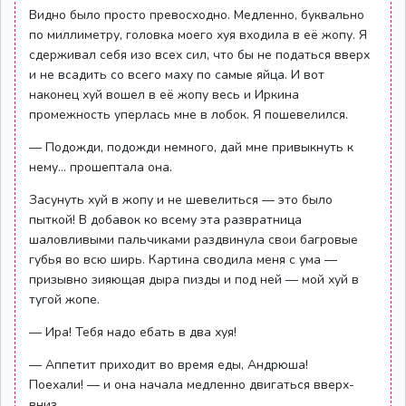
Видно было просто превосходно. Медленно, буквально
по миллиметру, головка моего хуя входила в её жопу. Я
сдерживал себя изо всех сил, что бы не податься вверх
и не всадить со всего маху по самые яйца. И вот
наконец хуй вошел в её жопу весь и Иркина
промежность уперлась мне в лобок. Я пошевелился.
— Подожди, подожди немного, дай мне привыкнуть к
нему… прошептала она.
Засунуть хуй в жопу и не шевелиться — это было
пыткой! В добавок ко всему эта развратница
шаловливыми пальчиками раздвинула свои багровые
губья во всю ширь. Картина сводила меня с ума —
призывно зияющая дыра пизды и под ней — мой хуй в
тугой жопе.
— Ира! Тебя надо ебать в два хуя!
— Аппетит приходит во время еды, Андрюша!
Поехали! — и она начала медленно двигаться вверх-
вниз.