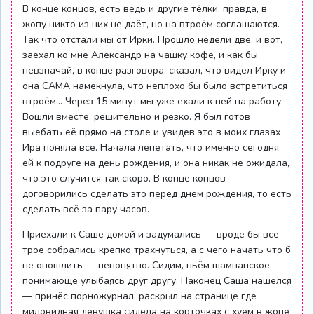
В конце концов, есть ведь и другие тёлки, правда, в
жопу никто из них не даёт, но на втроём соглашаются.
Так что отстали мы от Ирки. Прошло недели две, и вот,
заехал ко мне Александр на чашку кофе, и как бы
невзначай, в конце разговора, сказал, что видел Ирку и
она САМА намекнула, что неплохо бы было встретиться
втроём… Через 15 минут мы уже ехали к ней на работу.
Вошли вместе, решительно и резко. Я был готов
выебать её прямо на столе и увидев это в моих глазах
Ира поняла всё. Начала лепетать, что именно сегодня
ей к подруге на день рождения, и она никак не ожидала,
что это случится так скоро. В конце концов
договорились сделать это перед днем рождения, то есть
сделать всё за пару часов.
Приехали к Саше домой и задумались — вроде бы все
трое собрались крепко трахнуться, а с чего начать что б
не опошлить — непонятно. Сидим, пьём шампанское,
понимающе улыбаясь друг другу. Наконец Саша нашелся
— принёс порножурнал, раскрыл на странице где
миловидная девушка сидела на корточках с хуем в жопе