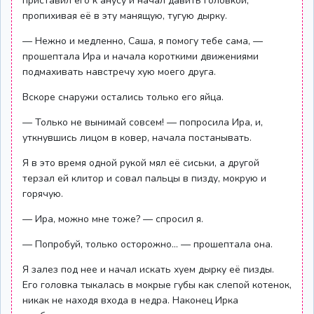
приставил его к анусу и начал давить головкой,
пропихивая её в эту манящую, тугую дырку.
— Нежно и медленно, Саша, я помогу тебе сама, —
прошептала Ира и начала короткими движениями
подмахивать навстречу хую моего друга.
Вскоре снаружи остались только его яйца.
— Только не вынимай совсем! — попросила Ира, и,
уткнувшись лицом в ковер, начала постанывать.
Я в это время одной рукой мял её сиськи, а другой
терзал ей клитор и совал пальцы в пизду, мокрую и
горячую.
— Ира, можно мне тоже? — спросил я.
— Попробуй, только осторожно… — прошептала она.
Я залез под нее и начал искать хуем дырку её пизды.
Его головка тыкалась в мокрые губы как слепой котенок,
никак не находя входа в недра. Наконец Ирка