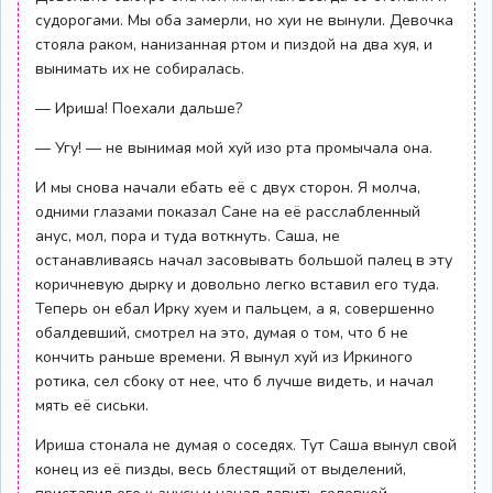
судорогами. Мы оба замерли, но хуи не вынули. Девочка
стояла раком, нанизанная ртом и пиздой на два хуя, и
вынимать их не собиралась.
— Ириша! Поехали дальше?
— Угу! — не вынимая мой хуй изо рта промычала она.
И мы снова начали ебать её с двух сторон. Я молча,
одними глазами показал Сане на её расслабленный
анус, мол, пора и туда воткнуть. Саша, не
останавливаясь начал засовывать большой палец в эту
коричневую дырку и довольно легко вставил его туда.
Теперь он ебал Ирку хуем и пальцем, а я, совершенно
обалдевший, смотрел на это, думая о том, что б не
кончить раньше времени. Я вынул хуй из Иркиного
ротика, сел сбоку от нее, что б лучше видеть, и начал
мять её сиськи.
Ириша стонала не думая о соседях. Тут Саша вынул свой
конец из её пизды, весь блестящий от выделений,