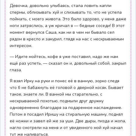
Девочка, довольно улыбаясь, стала ловить капли
спермы, облизывать хуй и слизывать то, что не успела
поймать, с моего живота. Это было здорово, у меня даже
ноги затряслись, а уж кричал я — бедные соседи! В этот
момент вернулся Саша, как ни в чем ни бывало сел
рядом в кресло и закурил, глядя на нас с нескрываемым
интересом.
— Идите мойтесь, кофе я уже поставил, надо же нам
ещё раз успеть, — сказал он и, довольный собой, закрыл
глаза.
Я взял Ирку на руки и понес её в ванную, зорко следя
что б не бабахнуть её головой о дверной косяк. Бывает
такое, знаете ли. В ванной мы старательно, с
нескрываемой похотью, подмыли друг дружку
одновременно благодаря за подаренное наслаждение.
Потом я посадил Иришу на стиральную машину, поднял
её ножки и завел ей же за уши. Две дыры, пизда и жопа,
нагло смотрели на меня и от увиденного мой хуй начал
тут же наливаться.