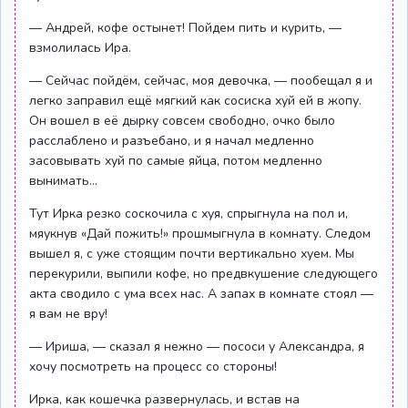
— Андрей, кофе остынет! Пойдем пить и курить, —
взмолилась Ира.
— Сейчас пойдём, сейчас, моя девочка, — пообещал я и
легко заправил ещё мягкий как сосиска хуй ей в жопу.
Он вошел в её дырку совсем свободно, очко было
расслаблено и разъебано, и я начал медленно
засовывать хуй по самые яйца, потом медленно
вынимать…
Тут Ирка резко соскочила с хуя, спрыгнула на пол и,
мяукнув «Дай пожить!» прошмыгнула в комнату. Следом
вышел я, с уже стоящим почти вертикально хуем. Мы
перекурили, выпили кофе, но предвкушение следующего
акта сводило с ума всех нас. А запах в комнате стоял —
я вам не вру!
— Ириша, — сказал я нежно — пососи у Александра, я
хочу посмотреть на процесс со стороны!
Ирка, как кошечка развернулась, и встав на