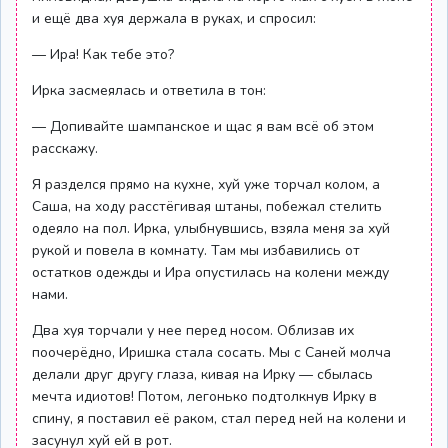
и ещё два хуя держала в руках, и спросил:
— Ира! Как тебе это?
Ирка засмеялась и ответила в тон:
— Допивайте шампанское и щас я вам всё об этом
расскажу.
Я разделся прямо на кухне, хуй уже торчал колом, а
Саша, на ходу расстёгивая штаны, побежал стелить
одеяло на пол. Ирка, улыбнувшись, взяла меня за хуй
рукой и повела в комнату. Там мы избавились от
остатков одежды и Ира опустилась на колени между
нами.
Два хуя торчали у нее перед носом. Облизав их
поочерёдно, Иришка стала сосать. Мы с Саней молча
делали друг другу глаза, кивая на Ирку — сбылась
мечта идиотов! Потом, легонько подтолкнув Ирку в
спину, я поставил её раком, стал перед ней на колени и
засунул хуй ей в рот.