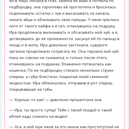
ей в лицо, попала в глаз, залила её язык и потекла по
подбородку, она торопливо её проглотила и бросилась
подлизывать остатки с хуя и высасывать из канала,
лизать яйца и облизывать свои пальцы. У меня тряслись
ноги от такого кайфа и я сел, откинувшись на подушку.
Ира продолжала вылизывать и обсасывать мой хуй, а я,
дотянувшись до её промежности, засунул ей по пальцу в
пизду и в жопу. Ира довольно застонала, судороги
оргазма продолжали сотрясать ее. Она терзала мой хуй,
пока он совсем не съежился, и только после этого,
откинувшись на подушках, блаженно потянулась как
кошечка. По ее подбородку стекало несколько струек
спермы, а губы блестели, покрытые моей семенной
жидкостью. Ира облизнулась, отправив в рот сперму,
покрывавшую ее губы.
— Хорошо-то как! — довольно прошептала она.
— Ира, ты просто супер! Тебя с твоей пиздой и такой
еблей надо снимать на видео!
— Ага, а мой муж меня за это иначе как проституткой не