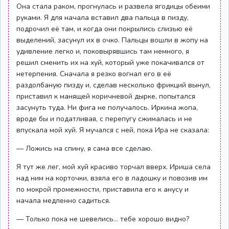
Она стала раком, прогнулась и развела ягодицы обеими
руками. Я для начала вставил два пальца в пизду,
подрочил её там, и когда они покрылись слизью её
выделений, засунул их в очко. Пальцы вошли в жопу на
удивление легко и, поковырявшись там немного, я
решил сменить их на хуй, который уже покачивался от
нетерпения. Сначала я резко вогнал его в её
раздолбаную пизду и, сделав несколько фрикций вынул,
приставил к манящей коричневой дырке, попытался
засунуть туда. Ни фига не получалось. Иркина жопа,
вроде бы и податливая, с перепугу сжималась и не
впускала мой хуй. Я мучался с ней, пока Ира не сказала:
— Ложись на спину, я сама все сделаю.
Я тут же лег, мой хуй красиво торчал вверх. Ириша села
над ним на корточки, взяла его в ладошку и повозив им
по мокрой промежности, приставила его к анусу и
начала медленно садиться.
— Только пока не шевелись… тебе хорошо видно?