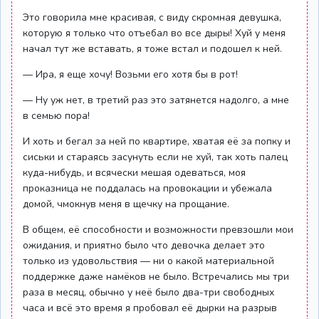
Это говорила мне красивая, с виду скромная девушка,
которую я только что отъебал во все дыры! Хуй у меня
начал тут же вставать, я тоже встал и подошел к ней.
— Ира, я еще хочу! Возьми его хотя бы в рот!
— Ну уж нет, в третий раз это затянется надолго, а мне
в семью пора!
И хоть и бегал за ней по квартире, хватая её за попку и
сиськи и стараясь засунуть если не хуй, так хоть палец
куда-нибудь, и всячески мешая одеваться, моя
проказница не поддалась на провокации и убежала
домой, чмокнув меня в щечку на прощание.
В общем, её способности и возможности превзошли мои
ожидания, и приятно было что девочка делает это
только из удовольствия — ни о какой материальной
поддержке даже намёков не было. Встречались мы три
раза в месяц, обычно у неё было два-три свободных
часа и всё это время я пробовал её дырки на разрыв