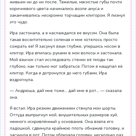
живьем ни до ни после. Тяжелые, мясистые губы почти
коричневого цвета начинались возле ануса и
заканчивались нескромно торчащим клитором. Я лизнул
это чудо.
Ира застонала, а я наслаждался ее вкусом. Она была
такая восхитительно соленая и мне хотелось просто
сожрать её! Я засунул язык глубже, упершись носом в
клитор. Ира впилась руками в мои волосы и застонала.
Мой язычок стал исследовать стенки её пизды так
глубоко, как только мог забраться. Потом я нащупал её
клитор. Когда я дотронулся до него губами, Ира
вздрогнула.
— Андрюша, дай мне тоже… дай мне в рот… — сказала
она.
Я встал. Ира резким движением стянула мои шорты.
Оттуда выпрыгнул мой, внушительных размеров хуй,
немного искривлённый у основания. Она взяла его
ладошкой, сдвинула крайнюю плоть обнажив головку, и
засунула в рот. Потом облизала головку, несколько раз