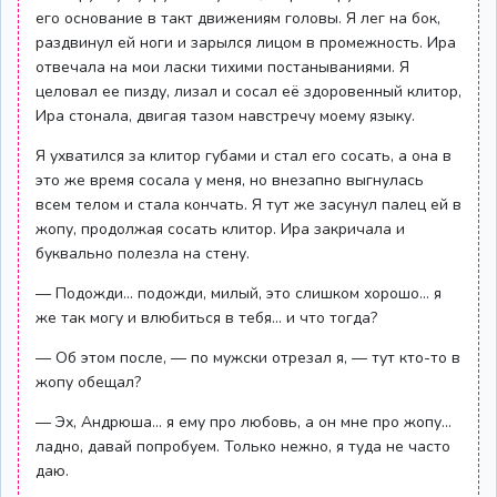
его основание в такт движениям головы. Я лег на бок,
раздвинул ей ноги и зарылся лицом в промежность. Ира
отвечала на мои ласки тихими постанываниями. Я
целовал ее пизду, лизал и сосал её здоровенный клитор,
Ира стонала, двигая тазом навстречу моему языку.
Я ухватился за клитор губами и стал его сосать, а она в
это же время сосала у меня, но внезапно выгнулась
всем телом и стала кончать. Я тут же засунул палец ей в
жопу, продолжая сосать клитор. Ира закричала и
буквально полезла на стену.
— Подожди… подожди, милый, это слишком хорошо… я
же так могу и влюбиться в тебя… и что тогда?
— Об этом после, — по мужски отрезал я, — тут кто-то в
жопу обещал?
— Эх, Андрюша… я ему про любовь, а он мне про жопу…
ладно, давай попробуем. Только нежно, я туда не часто
даю.